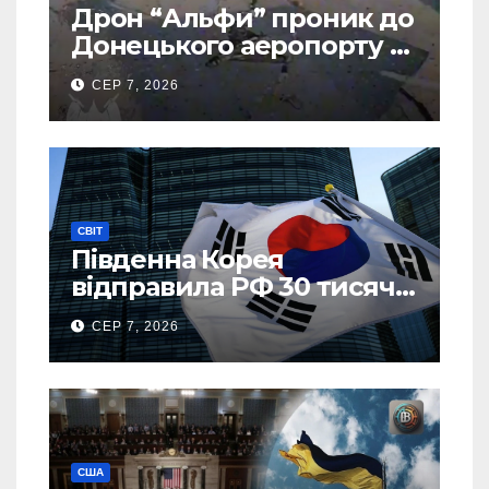
Дрон “Альфи” проник до
Донецького аеропорту та
спалив “Шахед” ще до
СЕР 7, 2026
запуску
СВІТ
Південна Корея
відправила РФ 30 тисяч
тонн авіапалива
СЕР 7, 2026
США