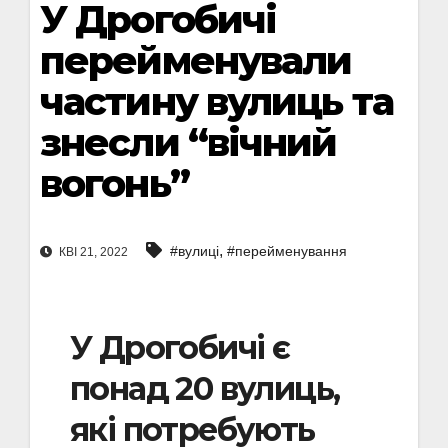
У Дрогобичі
перейменували
частину вулиць та
знесли “вічний
вогонь”
,
#вулиці
#перейменування
КВІ 21, 2022
У Дрогобичі є
понад 20 вулиць,
які потребують