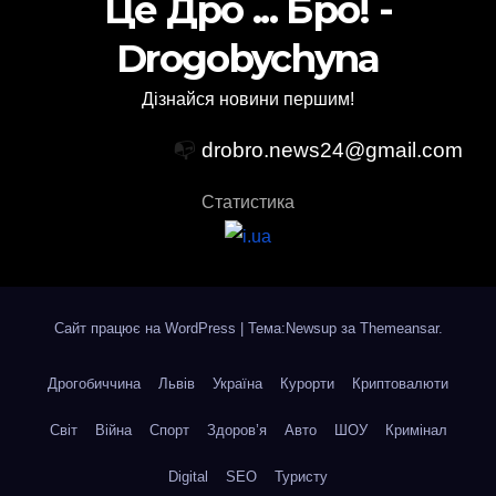
Це Дро ... Бро! -
Drogobychyna
Дізнайся новини першим!
📭
drobro.news24@gmail.com
Статистика
Сайт працює на WordPress
|
Тема:Newsup за
Themeansar
.
Дрогобиччина
Львів
Україна
Курорти
Криптовалюти
Світ
Війна
Спорт
Здоров’я
Авто
ШОУ
Кримінал
Digital
SEO
Туристу