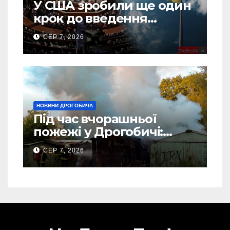
У США зробили ще один
крок до введення
“пекельних санкцій”
СЕР 7, 2026
проти Росії
НОВИНИ ДРОГОБИЧА
Під час вчорашньої
пожежі у Дрогобичі:
“врятовано” 4 гаражі
СЕР 7, 2026
(Відео)