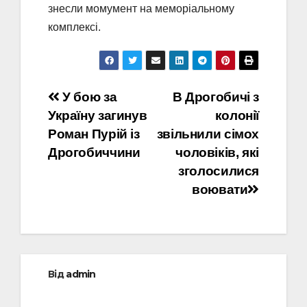
знесли момумент на меморіальному
комплексі.
Навігація
У бою за
В Дрогобичі з
Україну загинув
колонії
записів
Роман Пурій із
звільнили сімох
Дрогобиччини
чоловіків, які
зголосилися
воювати
Від
admin