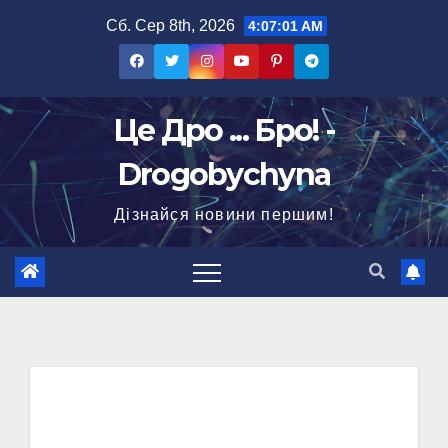
Перейти
Сб. Сер 8th, 2026
4:07:02 AM
до
вмісту
Це Дро ... Бро! -
Drogobychyna
Дізнайся новини першим!