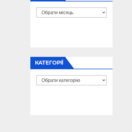
Архіви
КАТЕГОРІЇ
Категорії