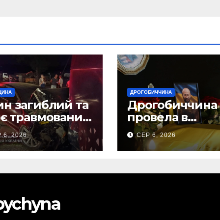
ЩИНА
ДРОГОБИЧЧИНА
н загиблий та
Дрогобиччина
є травмованих
провела в
слідок ДТП на
останню земну
 6, 2026
СЕР 6, 2026
бірщині
дорогу свого
Захисника – Ол
Торського
obychyna