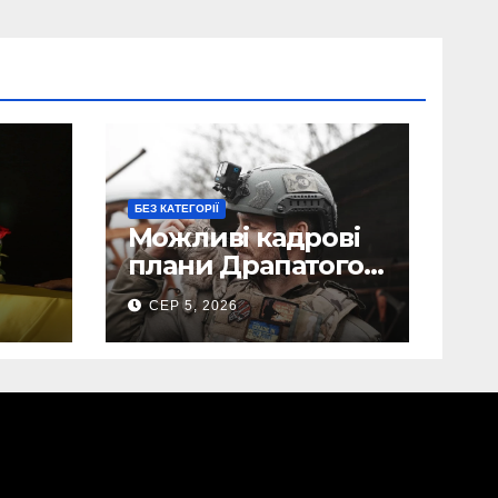
БЕЗ КАТЕГОРІЇ
Можливі кадрові
плани Драпатого:
Маркусу
СЕР 5, 2026
пророкують
ега
важливу посаду у
ЗСУ