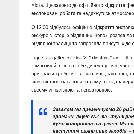
міста. Ще задовго до офіційного відкриття ф
експоновані роботи та надихнутись атмосфер
О 12.00 відбулось офіційне відкриття виставк
екскурс в історію різдвяних шопок, розповіл
різдвяної традиції та запросила присутніх до 
[ngg src=”galleries” ids=”21″ display=”basic_th
композицій взяв на себе директор культурного
оригінальні роботи, – як класичні, так і нові, 
використано макарони, солому, пісок, фанеру,
своєму унікальною та неповторною.
Загалом ми презентуємо 26 різд
громади, ліцею №2 та Студії ра
дуже колоритна та цікава. Ми в
наступних святкових заходів, –