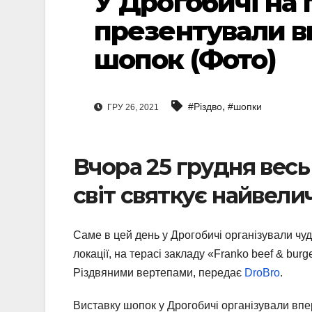
У Дрогобичі на
презентували в
шопок (Фото)
,
#Різдво
#шопки
ГРУ 26, 2021
Вчора 25 грудня вес
світ святкує найвели
Саме в цей день у Дрогобичі організували чу
локації, на терасі закладу «Franko beef & bur
Різдвяними вертепами, передає
DroBro
.
Виставку шопок у Дрогобичі організували впе