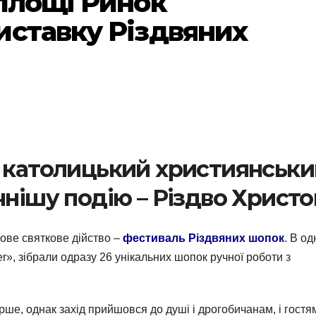
 площі Ринок
иставку Різдвяних
ь католицький християнськи
чнішу подію – Різдво Христо
дове святкове дійство –
фестиваль Різдвяних шопок
. В од
ger», зібрали одразу 26 унікальних шопок ручної роботи з
рше, однак захід прийшовся до душі і дрогобичанам, і гостя