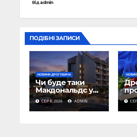
Від
admin
ПОДІБНІ ЗАПИСИ
НОВИНИ ДРОГОБИЧА
НОВИН
Чи буде таки
Др
Макдональдс у
пр
Дрогобичі?
по
СЕР 6, 2026
ADMIN
СЕР
(Фото)
Ол