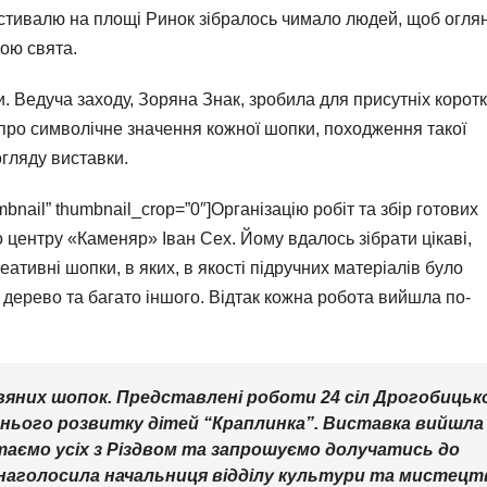
естивалю на площі Ринок зібралось чимало людей, щоб огля
ою свята.
и. Ведуча заходу, Зоряна Знак, зробила для присутніх корот
а про символічне значення кожної шопки, походження такої
огляду виставки.
umbnail” thumbnail_crop=”0″]Організацію робіт та збір готових
 центру «Каменяр» Іван Сех. Йому вдалось зібрати цікаві,
креативні шопки, в яких, в якості підручних матеріалів було
 дерево та багато іншого. Відтак кожна робота вийшла по-
вяних шопок. Представлені роботи 24 сіл Дрогобицьк
ннього розвитку дітей “Краплинка”. Виставка вийшла
ітаємо усіх з Різдвом та запрошуємо долучатись до
 наголосила начальниця відділу культури та мистецт