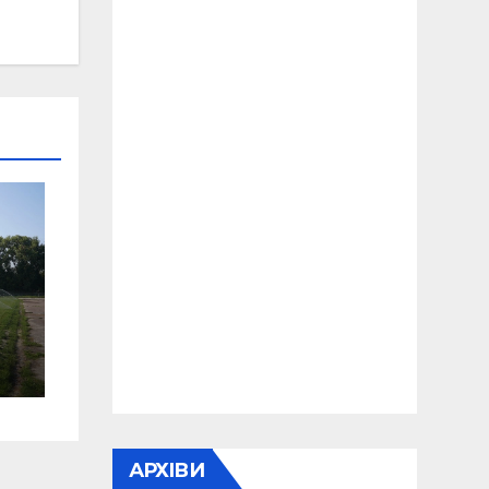
о)
АРХІВИ