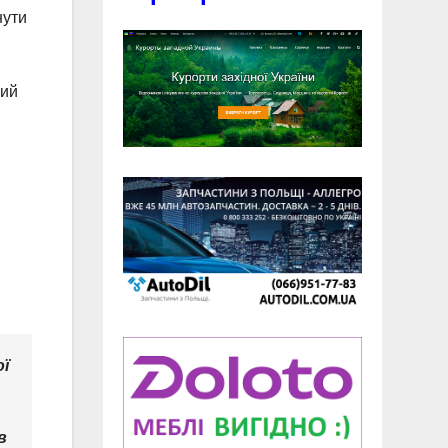
нути
кий
ої
в