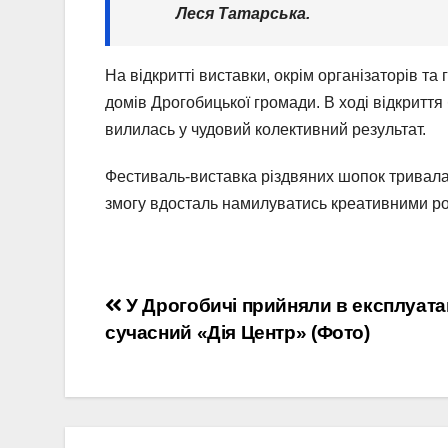
Леся Татарська.
На відкритті виставки, окрім організаторів та
домів Дрогобицької громади. В ході відкриття 
вилилась у чудовий колективний результат.
Фестиваль-виставка різдвяних шопок тривала 
змогу вдосталь намилуватись креативними р
Навігація
У Дрогобичі прийняли в експлуата
сучасний «Дія Центр» (Фото)
записів