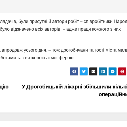
 глядачів, були присутні й автори робіт – співробітники Наро
було відзначено всіх авторів, – адже праця кожного з них
впродовж усього дня, – тож дрогобичани та гості міста мал
оботами та святковою атмосферою.
цію
У Дрогобицькій лікарні збільшили кільк
операційн