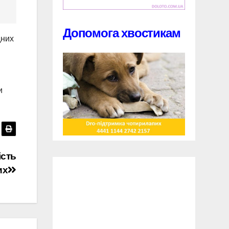
Допомога хвостикам
дних
и
ість
их