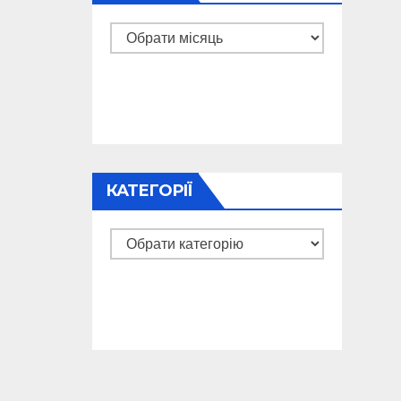
Архіви
КАТЕГОРІЇ
Категорії