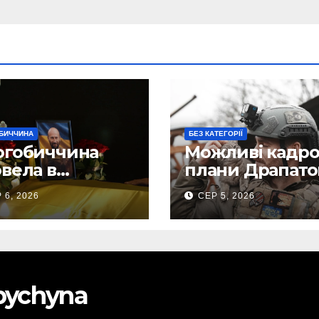
БИЧЧИНА
БЕЗ КАТЕГОРІЇ
огобиччина
Можливі кадро
вела в
плани Драпато
анню земну
Маркусу
 6, 2026
СЕР 5, 2026
огу свого
пророкують
исника – Олега
важливу посад
ського
ЗСУ
obychyna