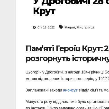
У Дрогобичі 28 
Крут
,
#герої
#інсталяції
СІЧ 13, 2022
Пам’яті Героїв Крут: 
розгорнуть історичну
Цьогоріч у Дрогобичі, з нагоди 104-ї річниці 
метою відтворення історичного періоду 1917-2
Заплановані заходи
анонсує
відділ сім’ї та м
Минулого року відділом вже було організовано
до інсталяції було залучено організацію «Пр