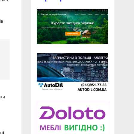
ів
тки
щі