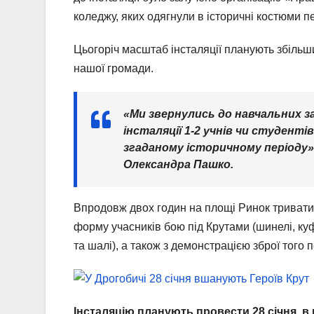
коледжу, яких одягнули в історичні костюми п
Цьогоріч масштаб інсталяції планують збільши
нашої громади.
«Ми звернулись до навчальних за
інсталяції 1-2 учнів чи студенті
згаданому історичному періоду» –
Олександра Пашко.
Впродовж двох годин на площі Ринок триватим
форму учасників бою під Крутами (шинелі, куф
та шалі), а також з демонстрацією зброї того п
Інсталяцію планують провести 28 січня, в 