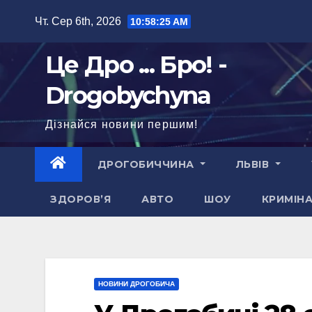
Перейти
Чт. Сер 6th, 2026
10:58:26 AM
до
вмісту
Це Дро ... Бро! -
Drogobychyna
Дізнайся новини першим!
ДРОГОБИЧЧИНА
ЛЬВІВ
ЗДОРОВ’Я
АВТО
ШОУ
КРИМІН
НОВИНИ ДРОГОБИЧА