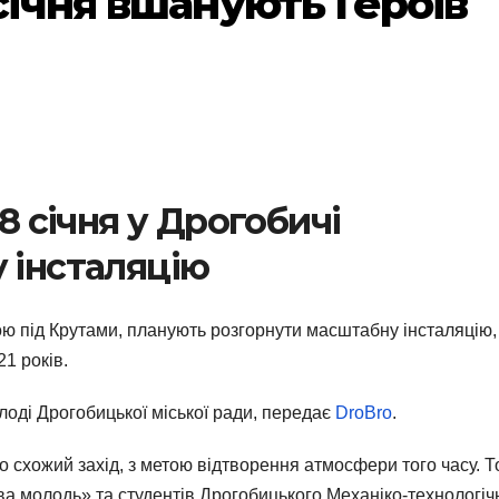
січня вшанують Героїв
28 січня у Дрогобичі
 інсталяцію
Бою під Крутами, планують розгорнути масштабну інсталяцію,
1 років.
олоді Дрогобицької міської ради, передає
DroBro
.
 схожий захід, з метою відтворення атмосфери того часу. Т
ава молодь» та студентів Дрогобицького Механіко-технологіч