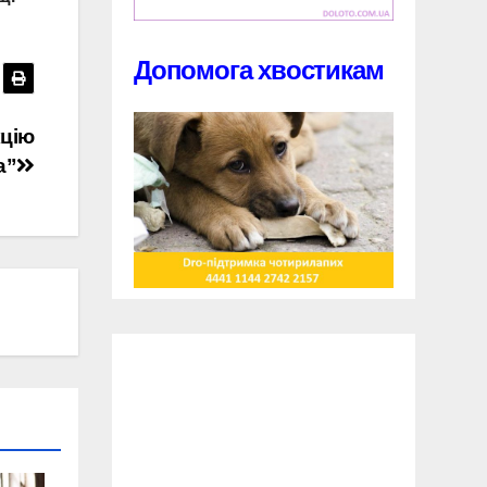
Допомога хвостикам
кцію
а”