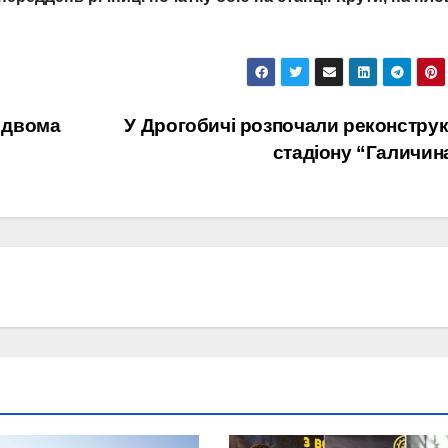
 двома
У Дрогобичі розпочали реконстру
стадіону “Галичин