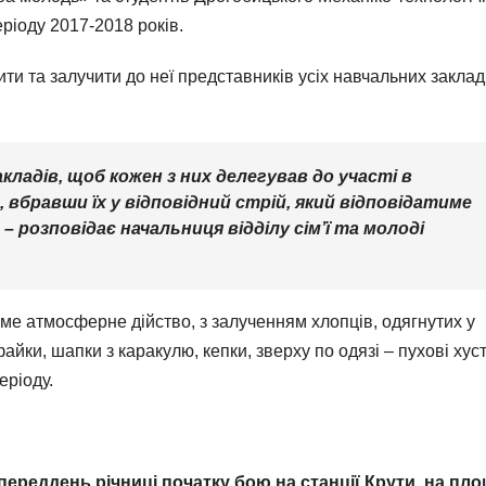
еріоду 2017-2018 років.
ти та залучити до неї представників усіх навчальних заклад
кладів, щоб кожен з них делегував до участі в
в, вбравши їх у відповідний стрій, який відповідатиме
 розповідає начальниця відділу сім’ї та молоді
е атмосферне дійство, з залученням хлопців, одягнутих у
айки, шапки з каракулю, кепки, зверху по одязі – пухові хус
еріоду.
переддень річниці початку бою на станції Крути, на пло