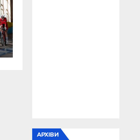
ку
АРХІВИ