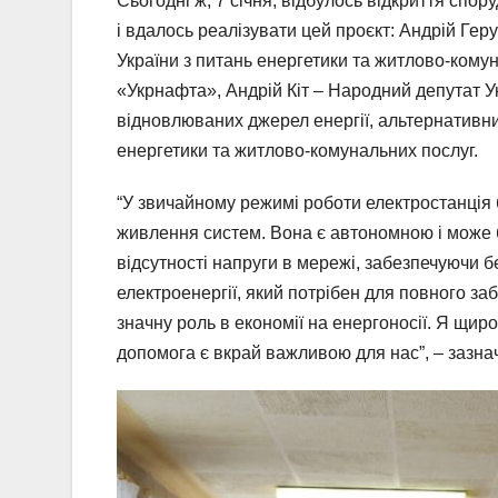
Сьогодні ж, 7 січня, відбулось відкриття спору
і вдалось реалізувати цей проєкт: Андрій Гер
України з питань енергетики та житлово-кому
«Укрнафта», Андрій Кіт – Народний депутат Ук
відновлюваних джерел енергії, альтернативни
енергетики та житлово-комунальних послуг.
“У звичайному режимі роботи електростанція
живлення систем. Вона є автономною і може 
відсутності напруги в мережі, забезпечуючи б
електроенергії, який потрібен для повного за
значну роль в економії на енергоносії. Я щиро
допомога є вкрай важливою для нас”, – зазна