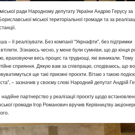
міської ради Народному депутату України Андрію Герусу за
ориславської міської територіальної громади та за реаліза
танції.
нша – її реалізувати. Без компанії “Укрнафти”, без підтримки
втілити. Зізнаюсь чесно, у мене були сумніви, що до кінця р
ю, враховуючи весь процес та труднощі, які виникали. Тому
стійне сприяння. Дякую вам за співпрацю, сподіваюсь, що в
уватимуться ще такі приємні проєкти. Вітаю з такою подією,
ста”, – зазначив у своєму слові Народний депутат Андрій Ге
, надійне партнерство у реалізації проєкту щодо встановле
авської громади Ігор Романович вручив Керівництву акціонер
ого.