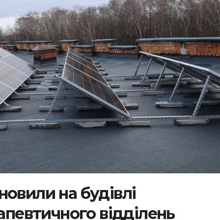
новили на будівлі
рапевтичного відділень