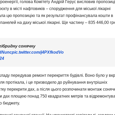
оенергії, голова Комітету Андрій Герус висловив пропозиц
кту в місті нафтовиків – спорудження для міської лікарні
ала цю пропозицію та як результат профінансувала кошти в
анелей на даху міської лікарні. Ще частину – 835 446,00 гр
гібридну сонячну
3dNunc
pic.twitter.com/j4PXfkodVo
024
ладу передував ремонт перекриття будівлі. Воно було у вк
ля протікала, і це призводило до руйнування внутрішніх
ку перекрити дах, а після цього розпочинати монтаж соняч
и дах площею понад 750 квадратних метрів та відремонтув
о бюджету.