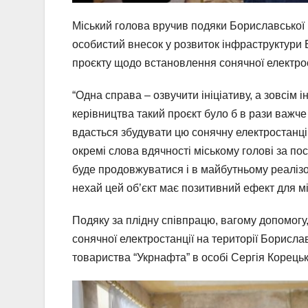
Міський голова вручив подяки Бориславської 
особистий внесок у розвиток інфраструктури Б
проєкту щодо встановлення сонячної електрос
“Одна справа – озвучити ініціативу, а зовсім і
керівництва такий проєкт було б в рази важче 
вдасться збудувати цю сонячну електростанці
окремі слова вдячності міському голові за по
буде продовжуватися і в майбутньому реалізов
нехай цей об’єкт має позитивний ефект для мі
Подяку за плідну співпрацю, вагому допомогу
сонячної електростанції на території Борисл
товариства “Укрнафта” в особі Сергія Корецьк