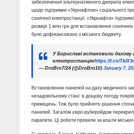
забезпечення альтернативного джерела електр
щодо підтримки «Укрнафтою» соціального проє
сонячної електростанції. «Укрнафта» підтрим
розмірі 1 млн грн для встановлення сонячних п
було дофінансовано з міського бюджету.
У Бориславі встановили дахову 
електростанцію
https://t.co/TkIX
— DroBro7/24 (@DroBro10)
January 7, 2
Встановленню панелей на даху медичного зак
незадовільному стані: в дощову погоду покрів
приміщень. Тож було прийнято рішення спочат
панелей. Загалом євро-руберойдом перекрил
парапети. Ці роботи провели за кошти міськог