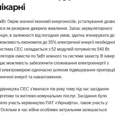
ікарні
кВт. Окрім значної економії енергоносіїв, устаткування дозв
ися як резервне джерело живлення. Запас акумуляторного
ція, в залежності від погодних умов, здатна згенерувати до
ь можливість економити до 35% електричної енергії необхідно
Система СЕС складається з 52 модулей потужністю 540 Вт.
ляторів ємкістю по 5кВт кожного та системи захисту. В інвер
дає можливість забезпечити споживання електроенергії з
ої електромережі одночасно шляхом підмішування пропорці
онячної енергії та навантаження.
будівництва СЕС з’явилася пів року тому під час засідання
ергетики та житлово-комунальних послуг. Засідання було
зяло участь керівництво ПАТ «Укрнафта», також участь у
. Оскільки в час війни особливо актуальним залишається