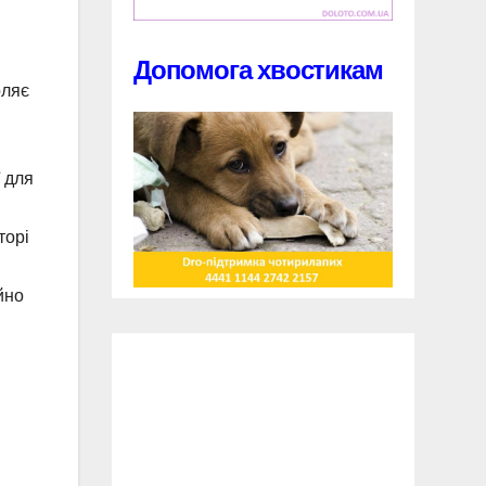
Допомога хвостикам
оляє
ї для
торі
йно