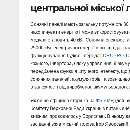
центральної міської л
Сонячні панелі мають загальну потужність 30 
накопичувати енергію і може використовуват
модуля становить 40 кВт. Сонячна електростан
25000 кВт. електричної енергії в рік, що даст
функціонування будівлі, передає
DROBRO
. 
кожного, інвертора, блоку управління, 8 акуму
передбачена функція штучного інтелекту, що 
сонячних панелей, акумуляторів та зовнішнь
в залежності від виробленої, акумульованої с
Як пише офіційна сторінка
на ФБ БМР
, ідея 
Комітету Верховної Ради України з питань ен
виїзним, проводилось у Бориславі. В ньому в
засіданні взяв міський голова Ігор Яворський