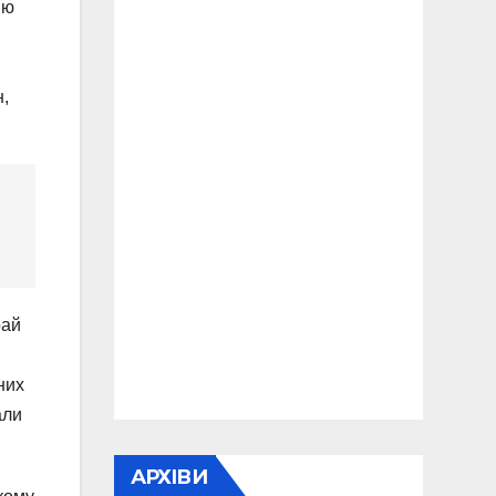
ію
н,
рай
них
али
АРХІВИ