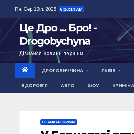
Перейти
Пн. Сер 10th, 2026
6:10:15 AM
до
вмісту
Це Дро ... Бро! -
Drogobychyna
Дізнайся новини першим!
ДРОГОБИЧЧИНА
ЛЬВІВ
ЗДОРОВ’Я
АВТО
ШОУ
КРИМІН
НОВИНИ БОРИСЛАВА