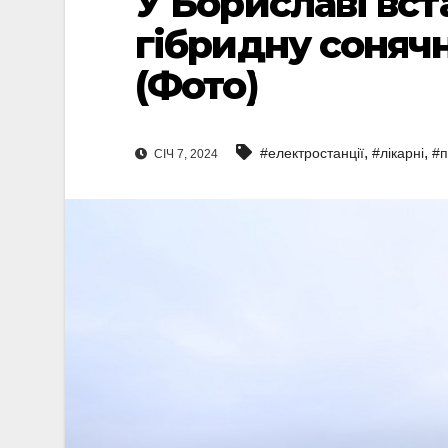
У Бориславі вс
гібридну соняч
(Фото)
,
,
#електростанції
#лікарні
#п
СІЧ 7, 2024