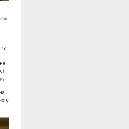
цією
оку
она
 і
рус.
ння
ного