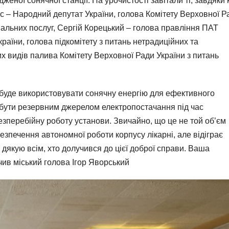
дженої сонячної станції. На урочистості завітали ті, завдяки
ус – Народний депутат України, голова Комітету Верховної Р
нальних послуг, Сергій Корецький – голова правління ПАТ
раїни, голова підкомітету з питань нетрадиційних та
х видів палива Комітету Верховної Ради України з питань
 буде використовувати сонячну енергію для ефективного
бути резервним джерелом електропостачання під час
езперебійну роботу установи. Звичайно, що це не той об’єм
безпечення автономної роботи корпусу лікарні, але відіграє
 дякую всім, хто долучився до цієї доброї справи. Ваша
чив міський голова Ігор Яворський