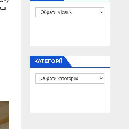
 кому
ади
Архіви
КАТЕГОРІЇ
Категорії