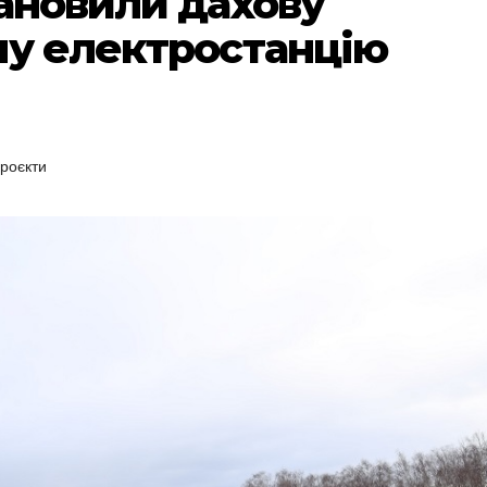
тановили дахову
ну електростанцію
роєкти