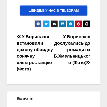
ШВИДШЕ У НАС В ТELEGRAM
Навігація
У Бориславі
У Бориславі
встановили
дослухались до
записів
дахову гібридну
громади на
сонячну
Б.Хмельницьког
електростанцію
о (Фото)
(Фото)
Від
admin