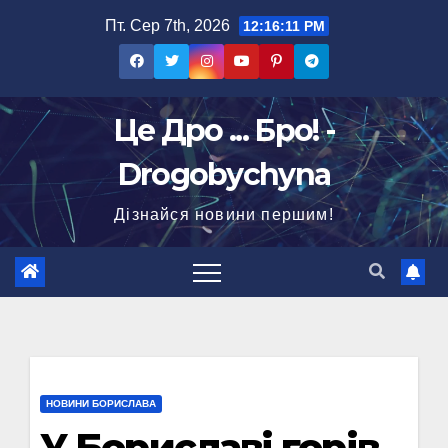
Перейти
Пт. Сер 7th, 2026
12:16:12 PM
до
вмісту
Це Дро ... Бро! -
Drogobychyna
Дізнайся новини першим!
НОВИНИ БОРИСЛАВА
У Бориславі горів