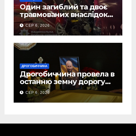
Один загиблий та двоє
травмованих внаслідок
ДТП на Самбірщині
СЕР 6, 2026
ДРОГОБИЧЧИНА
Дрогобиччина провела в
останню земну дорогу
свого Захисника – Олега
СЕР 6, 2026
Торського