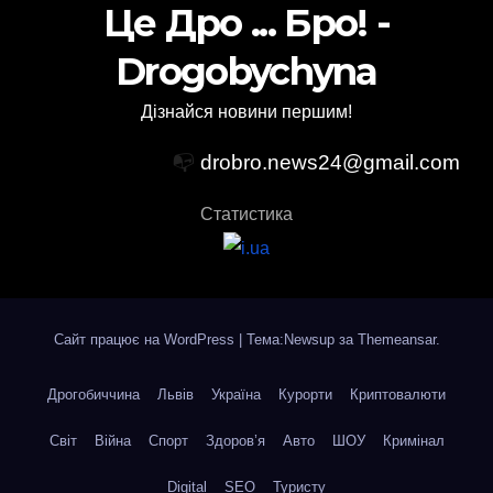
Це Дро ... Бро! -
Drogobychyna
Дізнайся новини першим!
📭
drobro.news24@gmail.com
Статистика
Сайт працює на WordPress
|
Тема:Newsup за
Themeansar
.
Дрогобиччина
Львів
Україна
Курорти
Криптовалюти
Світ
Війна
Спорт
Здоров’я
Авто
ШОУ
Кримінал
Digital
SEO
Туристу