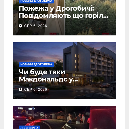
НОВИНИ ДРОГОБИЧА
Пожежа у Дрогобичі:
Повідомляють що горіло
5 гаражів (Відео)
СЕР 6, 2026
НОВИНИ ДРОГОБИЧА
Чи буде таки
Макдональдс у
Дрогобичі? (Фото)
СЕР 6, 2026
ЛЬВІВЩИНА