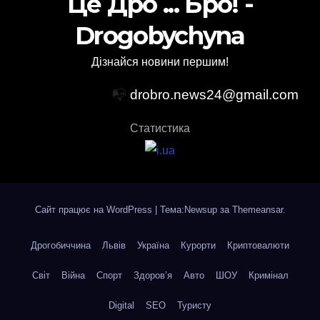
Це Дро ... Бро! -
Drogobychyna
Дізнайся новини першим!
📭
drobro.news24@gmail.com
Статистика
Сайт працює на WordPress
|
Тема:Newsup за
Themeansar
.
Дрогобиччина
Львів
Україна
Курорти
Криптовалюти
Світ
Війна
Спорт
Здоров’я
Авто
ШОУ
Кримінал
Digital
SEO
Туристу