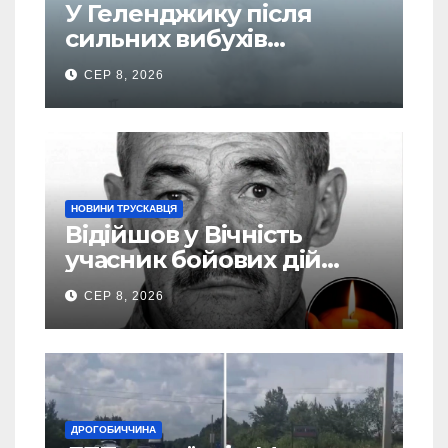
У Геленджику після
сильних вибухів
почалася масова
СЕР 8, 2026
евакуація
НОВИНИ ТРУСКАВЦЯ
Відійшов у Вічність
учасник бойових дій
Василь Іваникович зі
СЕР 8, 2026
Станилі
ДРОГОБИЧЧИНА