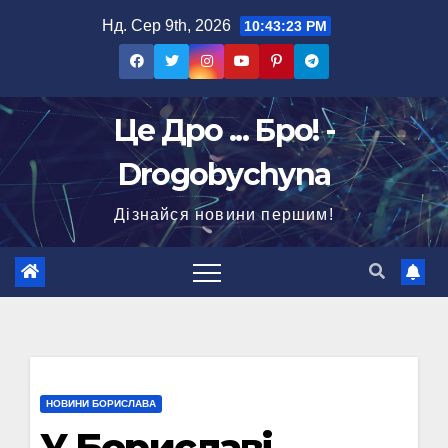
Перейти
Нд. Сер 9th, 2026
10:43:24 PM
до
вмісту
Це Дро ... Бро! -
Drogobychyna
Дізнайся новини першим!
НОВИНИ БОРИСЛАВА
У Бориславі