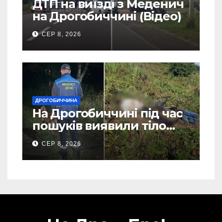
ДТП на виїзді з Меденич
на Дрогобиччині (Відео)
СЕР 8, 2026
ДРОГОБИЧЧИНА
На Дрогобиччині під час
пошуків виявили тіло
зниклого чоловіка (Фото)
СЕР 8, 2026