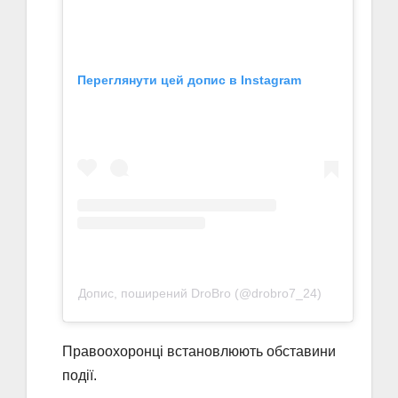
Переглянути цей допис в Instagram
Допис, поширений DroBro (@drobro7_24)
Правоохоронці встановлюють обставини
події.