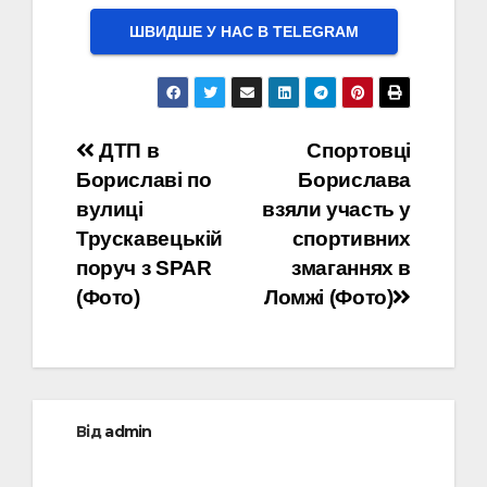
ШВИДШЕ У НАС В ТELEGRAM
Навігація
ДТП в
Спортовці
Бориславі по
Борислава
записів
вулиці
взяли участь у
Трускавецькій
спортивних
поруч з SPAR
змаганнях в
(Фото)
Ломжі (Фото)
Від
admin