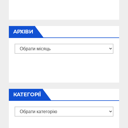
АРХІВИ
Архіви
КАТЕГОРІЇ
Категорії