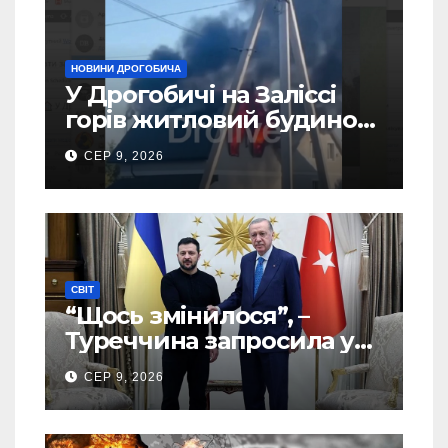
НОВИНИ ДРОГОБИЧА
У Дрогобичі на Заліссі
горів житловий будинок
(Відео)
СЕР 9, 2026
СВІТ
“Щось змінилося”, –
Туреччина запросила у
США дозвіл передати
СЕР 9, 2026
Україні ATACMS та M270