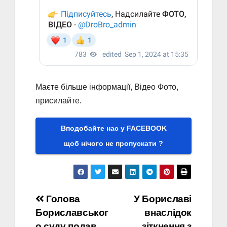
Маєте більше інформації, Відео Фото,
присилайте.
Вподобайте нас у FACEBOOK
щоб нічого не пропускати ?
Навігація
Голова
У Бориславі
Бориславськог
внаслідок
записів
о суду подав
зіткнення з