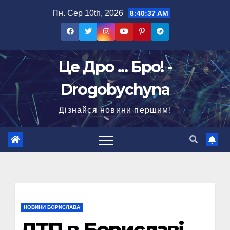
Перейти
Пн. Сер 10th, 2026
8:40:38 AM
до
вмісту
Це Дро ... Бро! -
Drogobychyna
Дізнайся новини першим!
НОВИНИ БОРИСЛАВА
ДТП в Бориславі