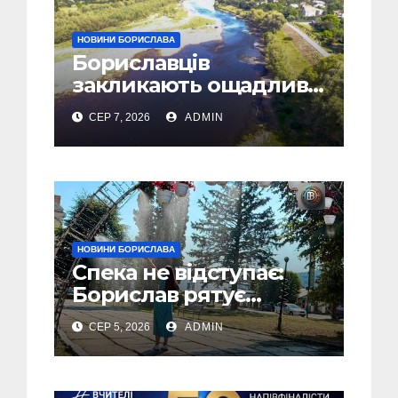
НОВИНИ БОРИСЛАВА
Бориславців
закликають ощадливо
використовувати воду
СЕР 7, 2026
ADMIN
НОВИНИ БОРИСЛАВА
Спека не відступає:
Борислав рятує
жителів від рекордної
СЕР 5, 2026
ADMIN
спеки (Фото)