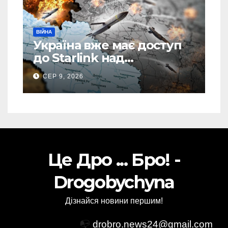
ВІЙНА
Україна вже має доступ
до Starlink над
територією Росії: в одній
СЕР 9, 2026
спеціальній зоні – ЗМІ
Це Дро ... Бро! -
Drogobychyna
Дізнайся новини першим!
📭
drobro.news24@gmail.com