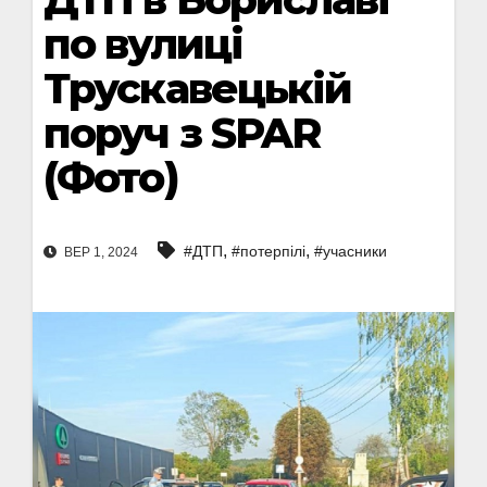
по вулиці
Трускавецькій
поруч з SPAR
(Фото)
,
,
#ДТП
#потерпілі
#учасники
ВЕР 1, 2024