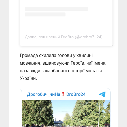
Допис, поширений DroBro (@drobro7_24)
Громада схилила голови у хвилині
мовчання, вшановуючи Героїв, чиї імена
назавжди закарбовані в історії міста та
України.