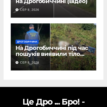
на Дрогобиччині (Відео)
СЕР 8, 2026
ДРОГОБИЧЧИНА
На Дрогобиччині під час
пошуків виявили тіло
зниклого чоловіка (Фото)
СЕР 8, 2026
Це Дро ... Бро! -