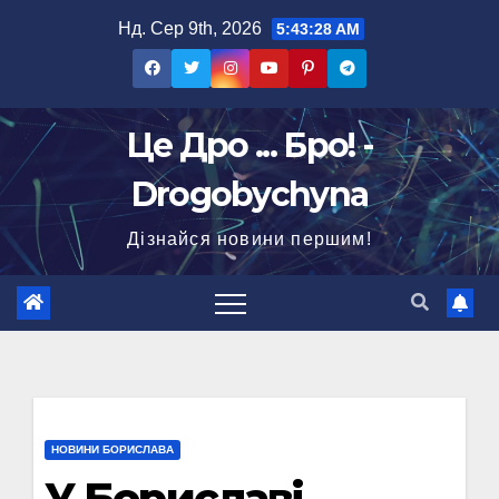
Перейти
Нд. Сер 9th, 2026
5:43:29 AM
до
вмісту
Це Дро ... Бро! -
Drogobychyna
Дізнайся новини першим!
НОВИНИ БОРИСЛАВА
У Бориславі