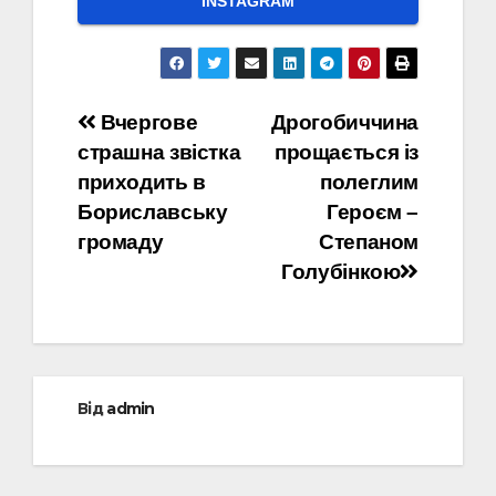
INSTAGRAM
Навігація
Вчергове
Дрогобиччина
страшна звістка
прощається із
записів
приходить в
полеглим
Бориславську
Героєм –
громаду
Степаном
Голубінкою
Від
admin