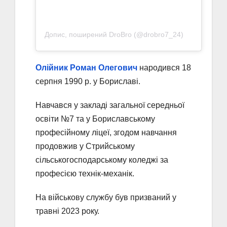
Допис, поширений DroBro (@drobro7_24)
Олійник Роман Олегович
народився 18
серпня 1990 р. у Бориславі.
Навчався у закладі загальної середньої
освіти №7 та у Бориславському
професійному ліцеї, згодом навчання
продовжив у Стрийському
сільськогосподарському коледжі за
професією технік-механік.
На військову службу був призваний у
травні 2023 року.