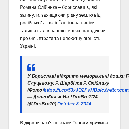
Романа Олійника – бориславців, які
загинули, захищаючи рідну землю від
російської агресії. Їхні імена навіки
залишаться в наших серцях, нагадуючи
про біль втрати та непохитну вірність
Україні.
У Бориславі відкрито меморіальні дошки Г
Слуцькому, Р. Щербі та Р. Олійнику
(Фото)
https://t.co/53xJQ2FVHB
pic.twitter.co
— Дрогобич чиНа ❗️ DroBro7/24
(@DroBro10)
October 8, 2024
Відкрили пам’ятні знаки Героям дружина