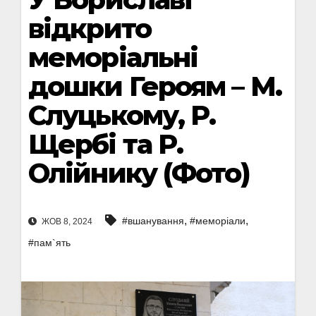
відкрито
меморіальні
дошки Героям – М.
Слуцькому, Р.
Щербі та Р.
Олійнику (Фото)
,
,
#вшанування
#меморіали
ЖОВ 8, 2024
#пам`ять