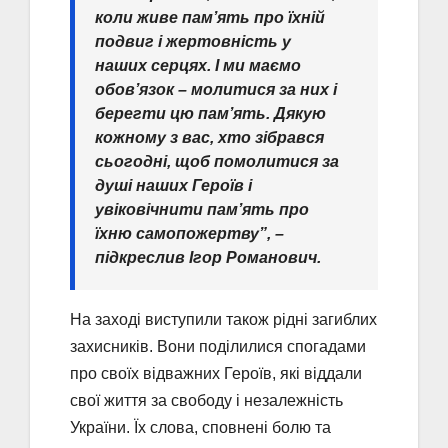
коли живе пам’ять про їхній
подвиг і жертовність у
наших серцях. І ми маємо
обов’язок – молитися за них і
берегти цю пам’ять. Дякую
кожному з вас, хто зібрався
сьогодні, щоб помолитися за
душі наших Героїв і
увіковічнити пам’ять про
їхню самопожертву”, –
підкреслив Ігор Романович.
На заході виступили також рідні загиблих
захисників. Вони поділилися спогадами
про своїх відважних Героїв, які віддали
свої життя за свободу і незалежність
України. Їх слова, сповнені болю та