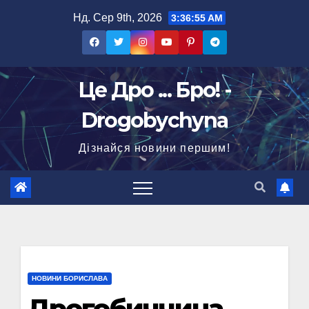
Перейти
Нд. Сер 9th, 2026
3:36:56 AM
до
вмісту
Це Дро ... Бро! -
Drogobychyna
Дізнайся новини першим!
НОВИНИ БОРИСЛАВА
Дрогобиччина