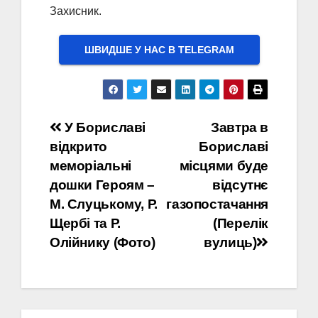
Захисник.
ШВИДШЕ У НАС В ТELEGRAM
Навігація
У Бориславі
Завтра в
відкрито
Бориславі
записів
меморіальні
місцями буде
дошки Героям –
відсутнє
М. Слуцькому, Р.
газопостачання
Щербі та Р.
(Перелік
Олійнику (Фото)
вулиць)