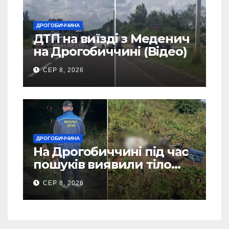
ДРОГОБИЧЧИНА
ДТП на виїзді з Меденич
на Дрогобиччині (Відео)
СЕР 8, 2026
ДРОГОБИЧЧИНА
На Дрогобиччині під час
пошуків виявили тіло
зниклого чоловіка (Фото)
СЕР 8, 2026