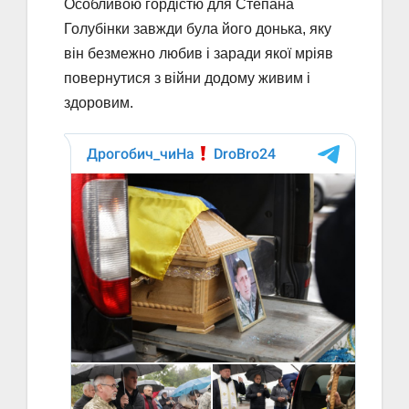
Особливою гордістю для Степана
Голубінки завжди була його донька, яку
він безмежно любив і заради якої мріяв
повернутися з війни додому живим і
здоровим.