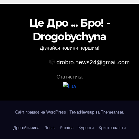
Це Дро ... Бро! -
Drogobychyna
Дізнайся новини першим!
📭
drobro.news24@gmail.com
Статистика
Сайт працює на WordPress
|
Тема:Newsup за
Themeansar
.
Дрогобиччина
Львів
Україна
Курорти
Криптовалюти