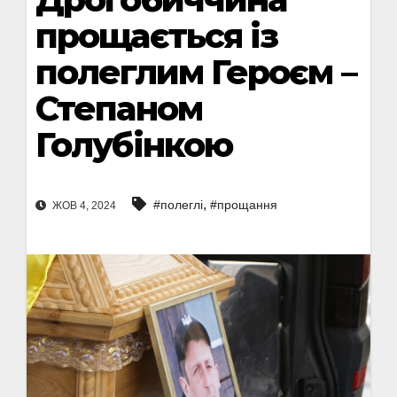
прощається із
полеглим Героєм –
Степаном
Голубінкою
,
#полеглі
#прощання
ЖОВ 4, 2024