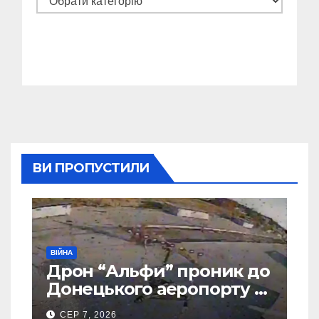
ВИ ПРОПУСТИЛИ
ВІЙНА
Дрон “Альфи” проник до
Донецького аеропорту та
спалив “Шахед” ще до
СЕР 7, 2026