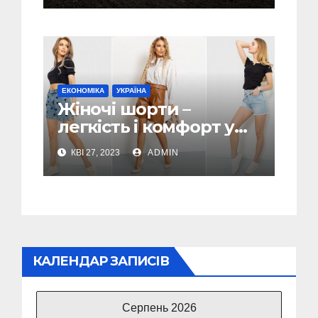
ЕКОНОМІКА
УКРАЇНА
Жіночі шорти –
легкість і комфорт у
спекотні дні
КВІ 27, 2023
ADMIN
КАЛЕНДАР ЗАПИСІВ
Серпень 2026