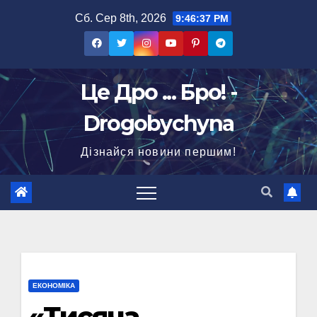
Перейти
Сб. Сер 8th, 2026
9:46:38 PM
до
вмісту
Це Дро ... Бро! -
Drogobychyna
Дізнайся новини першим!
ЕКОНОМІКА
«Тисяча