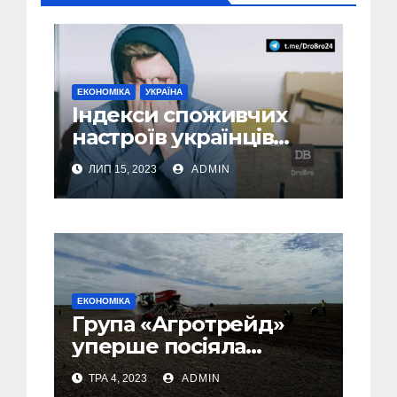
ЕКОНОМІКА
УКРАЇНА
Індекси споживчих
настроїв українців
погіршилися за всіма
ЛИП 15, 2023
ADMIN
індикаторами –
дослідження
ЕКОНОМІКА
Група «Агротрейд»
уперше посіяла
технічні коноплі
ТРА 4, 2023
ADMIN