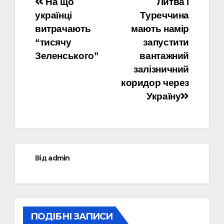
Навігація
На що
Литва і
українці
Туреччина
записів
витрачають
мають намір
“тисячу
запустити
Зеленського”
вантажний
залізничний
коридор через
Україну
Від
admin
ПОДІБНІ ЗАПИСИ