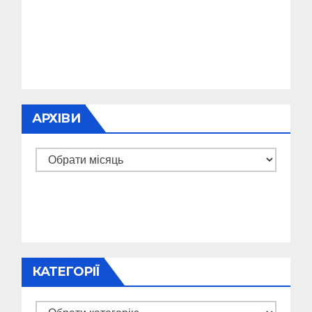
АРХІВИ
Архіви
КАТЕГОРІЇ
Категорії