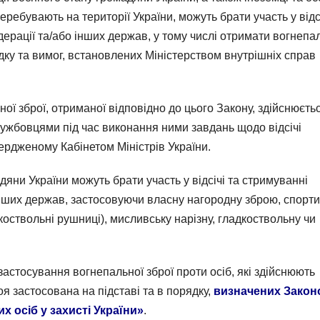
еребувають на території України, можуть брати участь у відс
едерації та/або інших держав, у тому числі отримати вогнепа
дку та вимог, встановлених Міністерством внутрішніх справ
ї зброї, отриманої відповідно до цього Закону, здійснюєть
лужбовцями під час виконання ними завдань щодо відсічі
вердженому Кабінетом Міністрів України.
адяни України можуть брати участь у відсічі та стримуванні
 інших держав, застосовуючи власну нагородну зброю, спорт
коствольні рушниці), мисливську нарізну, гладкоствольну чи
застосування вогнепальної зброї проти осіб, які здійснюють
оя застосована на підставі та в порядку,
визначених Закон
х осіб у захисті України»
.