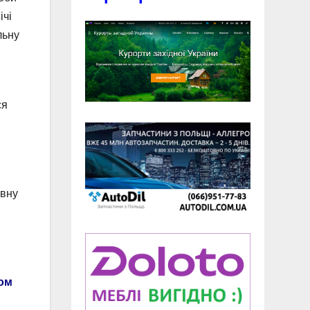
ічі
льну
ся
ивну
ом