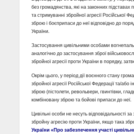
без громадянства, які на законних підставах п
та стримуванні збройної агресії Російської Ф
зброю і боєприпаси до неї відповідно до поря
України.
Застосування цивільними особами вогнепально
аналогічно до застосування зброї військовос
збройної агресії проти України в порядку, зат
Окрім цього, у період дії воєнного стану гром
збройної агресії Російської Федерації та/або
зброю (пістолети, револьвери, гвинтівки, глад
комбіновану зброю та бойові припаси до неї.
Цивільні особи не несуть відповідальності за 
збройну агресію проти України, якщо така збр
України «Про забезпечення участі цивільни