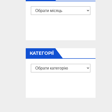
Архіви
КАТЕГОРІЇ
Категорії