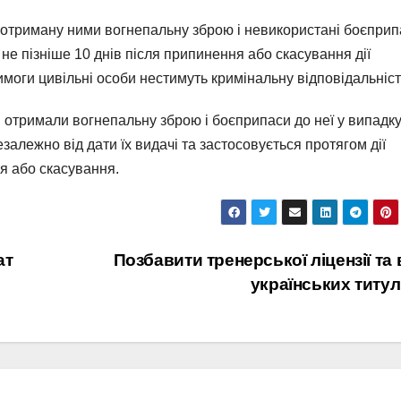
ти отриману ними вогнепальну зброю і невикористані боєпри
и не пізніше 10 днів після припинення або скасування дії
вимоги цивільні особи нестимуть кримінальну відповідальніст
кі отримали вогнепальну зброю і боєприпаси до неї у випадку
залежно від дати їх видачі та застосовується протягом дії
ня або скасування.
ат
Позбавити тренерської ліцензії та 
українських титул