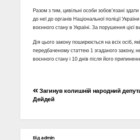
Разом з тим, цивільні особи зобов’язані зда
до неї до органів Національної поліції Україн
воєнного стану в Україні. За порушення цієї 
Дія цього закону поширюється на всіх осіб, я
передбаченому статтею 1 згаданого закону, не
воєнного стану і 10 днів після його припинен
Навігація
Загинув колишній народний депут
Дейдей
записів
Від
admin