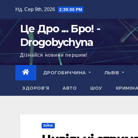
Перейти
Нд. Сер 9th, 2026
2:39:01 PM
до
вмісту
Це Дро ... Бро! -
Drogobychyna
Дізнайся новини першим!
ДРОГОБИЧЧИНА
ЛЬВІВ
ЗДОРОВ’Я
АВТО
ШОУ
КРИМІН
ВІЙНА