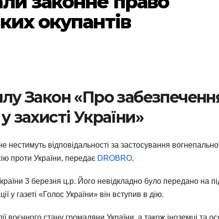
али законне право
ких окупантів
силу Закон «Про забезпеченн
 у захисті України»
не нестимуть відповідальності за застосування вогнепально
есію проти України, передає
DROBRO
.
аїни 3 березня ц.р. Його невідкладно було передано на пі
ії у газеті «Голос України» він вступив в дію.
 дії воєнного стану громадяни України, а також іноземці та о