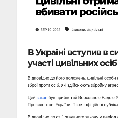
Цивільні отрим
вбивати російсь
,
#закони
#цивільні
БЕР 10, 2022
В Україні вступив в 
участі цивільних осіб
Відповідно до його положень, цивільні особи 
зброї проти осіб, які здійснюють збройну агр
Цей
закон
був прийнятий Верховною Радою Укр
Президентові України. Після офіційної публікац
Відповідно до ст. 1 згаданого закону, у період