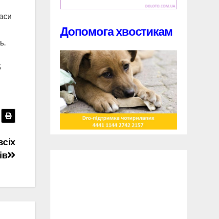
паси
Допомога хвостикам
ь.
,
всіх
ів