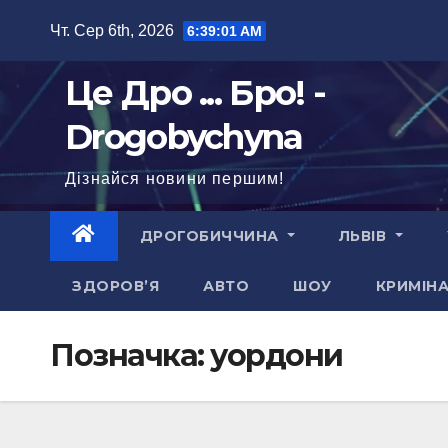
Перейти
Чт. Сер 6th, 2026
6:39:02 AM
до
вмісту
Це Дро ... Бро! -
Drogobychyna
Дізнайся новини першим!
ДРОГОБИЧЧИНА
ЛЬВІВ
ЗДОРОВ’Я
АВТО
ШОУ
КРИМІН
Позначка:
уордони