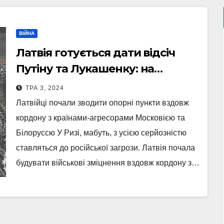
ВІЙНА
Латвія готується дати відсіч
Путіну та Лукашенку: на
кордоні риють окопи та рови
ТРА 3, 2024
Латвійці почали зводити опорні пункти вздовж
кордону з країнами-агресорами Московією та
Білоруссю У Ризі, мабуть, з усією серйозністю
ставляться до російської загрози. Латвія почала
будувати військові зміцнення вздовж кордону з…