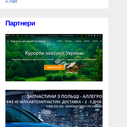
« Лип
Партнери