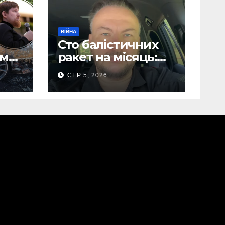
ВІЙНА
Сто балістичних
ом
ракет на місяць:
Сергій “Флеш”
СЕР 5, 2026
лови
закликав українців
готуватися до
нів
гіршого