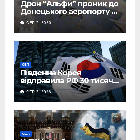
Дрон “Альфи” проник до
Донецького аеропорту та
спалив “Шахед” ще до
СЕР 7, 2026
запуску
СВІТ
Південна Корея
відправила РФ 30 тисяч
тонн авіапалива
СЕР 7, 2026
США