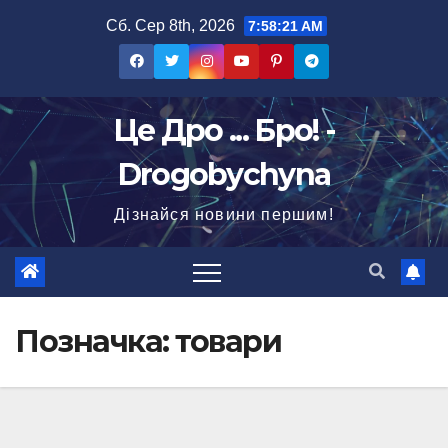
Перейти
Сб. Сер 8th, 2026
7:58:22 AM
до
вмісту
Це Дро ... Бро! -
Drogobychyna
Дізнайся новини першим!
Позначка:
товари