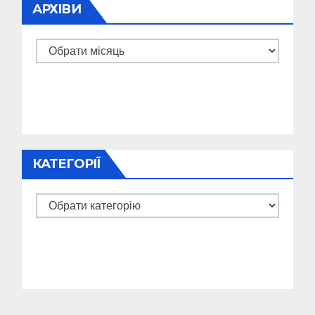
АРХІВИ
Архіви
КАТЕГОРІЇ
Категорії