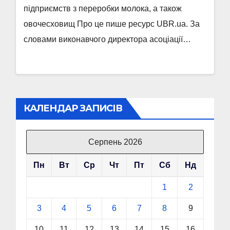
підприємств з переробки молока, а також
овочесховищ Про це пише ресурс UBR.ua. За
словами виконавчого директора асоціації…
КАЛЕНДАР ЗАПИСІВ
Серпень 2026
Пн
Вт
Ср
Чт
Пт
Сб
Нд
1
2
3
4
5
6
7
8
9
10
11
12
13
14
15
16