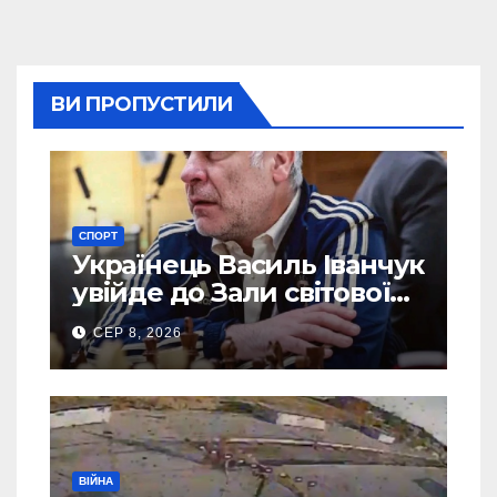
ВИ ПРОПУСТИЛИ
СПОРТ
Українець Василь Іванчук
увійде до Зали світової
шахової слави
СЕР 8, 2026
ВІЙНА