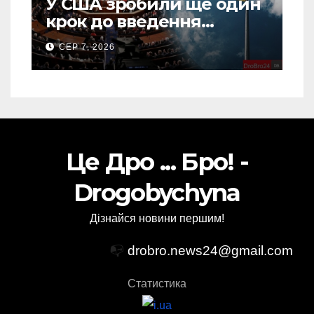
У США зробили ще один
крок до введення
“пекельних санкцій”
СЕР 7, 2026
проти Росії
Це Дро ... Бро! -
Drogobychyna
Дізнайся новини першим!
📭
drobro.news24@gmail.com
Статистика