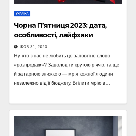
УКРАЇНА
Чорна П’ятниця 2023: дата,
особливості, лайфхаки
ЖОВ 31, 2023
Ну, хто з нас не любить це заповітне слово
«розпродаж»? Заволодіти крутою річчю, та ще
й за гарною знижкою — мрія кожної людини
незалежно від її бюджету. Втілити мрію в…