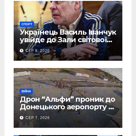
СПОРТ
Українець Василь Іванчук
увійде до Зали світової
шахової слави
СЕР 8, 2026
ВІЙНА
Дрон “Альфи” проник до
Донецького аеропорту та
спалив “Шахед” ще до
СЕР 7, 2026
запуску