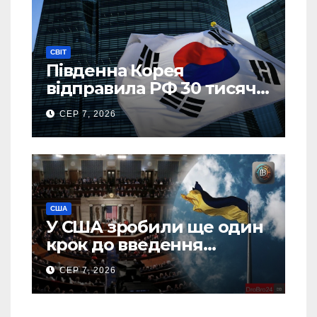
СВІТ
Південна Корея
відправила РФ 30 тисяч
тонн авіапалива
СЕР 7, 2026
США
У США зробили ще один
крок до введення
“пекельних санкцій”
СЕР 7, 2026
проти Росії