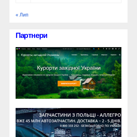
« Лип
Партнери