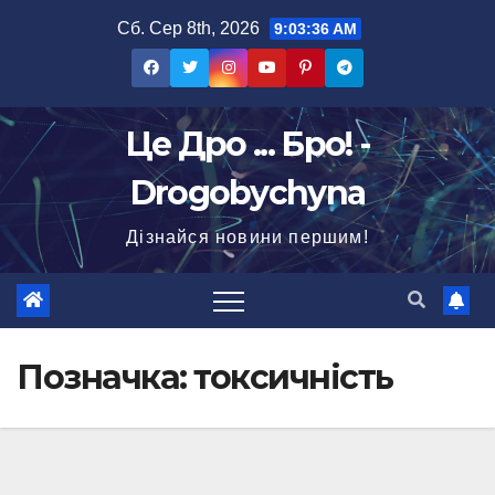
Перейти
Сб. Сер 8th, 2026
9:03:36 AM
до
вмісту
Це Дро ... Бро! -
Drogobychyna
Дізнайся новини першим!
Позначка:
токсичність