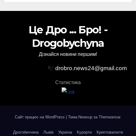
Це Дро ... Бро! -
Drogobychyna
Дізнайся новини першим!
📭
drobro.news24@gmail.com
Статистика
Сайт працює на WordPress
|
Тема:Newsup за
Themeansar
.
Дрогобиччина
Львів
Україна
Курорти
Криптовалюти