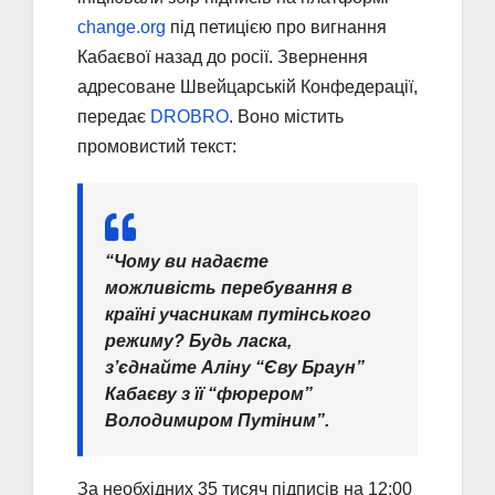
change.org
під петицією про вигнання
Кабаєвої назад до росії. Звернення
адресоване Швейцарській Конфедерації,
передає
DROBRO
. Воно містить
промовистий текст:
“Чому ви надаєте
можливість перебування в
країні учасникам путінського
режиму? Будь ласка,
з’єднайте Аліну “Єву Браун”
Кабаєву з її “фюрером”
Володимиром Путіним”.
За необхідних 35 тисяч підписів на 12:00