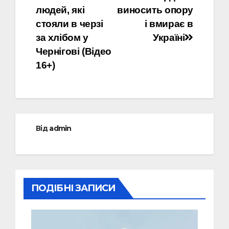
записів
людей, які
виносить опору
стояли в черзі
і вмирає в
за хлібом у
Україні
Чернігові (Відео
16+)
Від
admin
ПОДІБНІ ЗАПИСИ