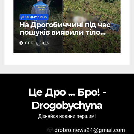
ДРОГОБИЧЧИНА
На Дрогобиччині під час
пошуків виявили тіло
зниклого чоловіка (Фото)
СЕР 8, 2026
Це Дро ... Бро! -
Drogobychyna
Дізнайся новини першим!
📭
drobro.news24@gmail.com