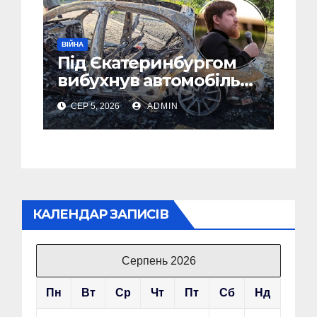
ВІЙНА
Під Єкатеринбургом
вибухнув автомобіль
голови компанії-
СЕР 5, 2026
ADMIN
виробника дронів
“Упир” – перші
подробиці
КАЛЕНДАР ЗАПИСІВ
Серпень 2026
Пн
Вт
Ср
Чт
Пт
Сб
Нд