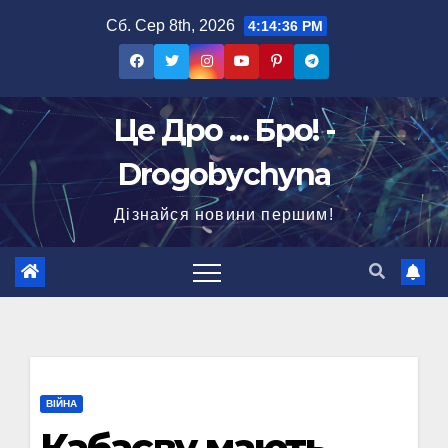
Перейти
Сб. Сер 8th, 2026
4:14:36 PM
до
вмісту
Це Дро ... Бро! -
Drogobychyna
Дізнайся новини першим!
ВІЙНА
Кабаєву мають