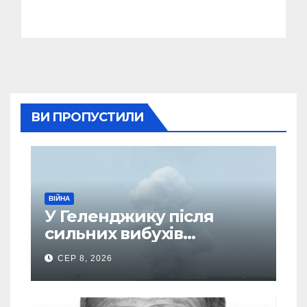
ВИ ПРОПУСТИЛИ
ВІЙНА
У Геленджику після
сильних вибухів
почалася масова
СЕР 8, 2026
евакуація