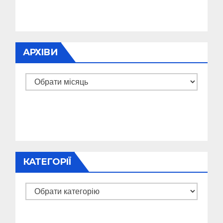
АРХІВИ
Архіви
КАТЕГОРІЇ
Категорії