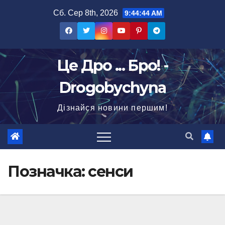
Перейти
Сб. Сер 8th, 2026
9:44:45 AM
до
вмісту
Це Дро ... Бро! -
Drogobychyna
Дізнайся новини першим!
Позначка:
сенси