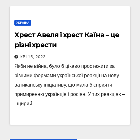
УКРАЇНА
Хрест Авеля і хрест Каїна – це
різні хрести
КВІ 15, 2022
Якби не війна, було б цікаво простежити за
різними формами української реакції на нову
ватиканську ініціативу, що мала б сприяти
примиренню українців і росіян. У тих реакціях –
і щирий…