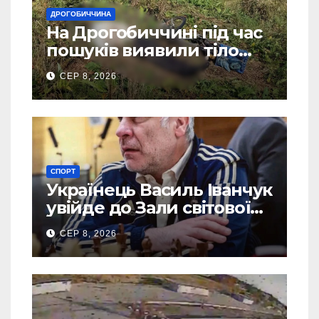
ДРОГОБИЧЧИНА
На Дрогобиччині під час
пошуків виявили тіло
зниклого чоловіка
СЕР 8, 2026
СПОРТ
Українець Василь Іванчук
увійде до Зали світової
шахової слави
СЕР 8, 2026