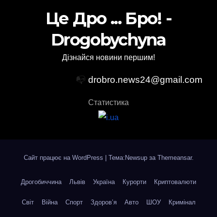
Це Дро ... Бро! -
Drogobychyna
Дізнайся новини першим!
📭
drobro.news24@gmail.com
Статистика
Сайт працює на WordPress
|
Тема:Newsup за
Themeansar
.
Дрогобиччина
Львів
Україна
Курорти
Криптовалюти
Світ
Війна
Спорт
Здоров’я
Авто
ШОУ
Кримінал