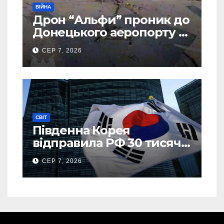
ВІЙНА
Дрон “Альфи” проник до
Донецького аеропорту та
спалив “Шахед” ще до
СЕР 7, 2026
запуску
СВІТ
Південна Корея
відправила РФ 30 тисяч
тонн авіапалива
СЕР 7, 2026