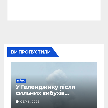
ВИ ПРОПУСТИЛИ
ВІЙНА
У Геленджику після
сильних вибухів
почалася масова
СЕР 8, 2026
евакуація