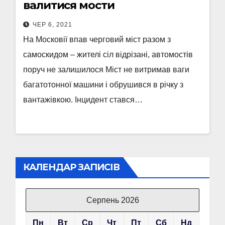
валитися мости
ЧЕР 6, 2021
На Московії впав черговий міст разом з
самоскидом – жителі сіл відрізані, автомостів
поруч не залишилося Міст не витримав ваги
багатотонної машини і обрушився в річку з
вантажівкою. Інцидент стався…
КАЛЕНДАР ЗАПИСІВ
Серпень 2026
Пн
Вт
Ср
Чт
Пт
Сб
Нд