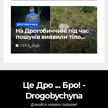
ДРОГОБИЧЧИНА
На Дрогобиччині під час
пошуків виявили тіло
зниклого чоловіка (Фото)
СЕР 8, 2026
Це Дро ... Бро! -
Drogobychyna
Дізнайся новини першим!