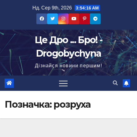
Перейти
Нд. Сер 9th, 2026
3:54:16 AM
до
вмісту
Це Дро ... Бро! -
Drogobychyna
Дізнайся новини першим!
Позначка:
розруха