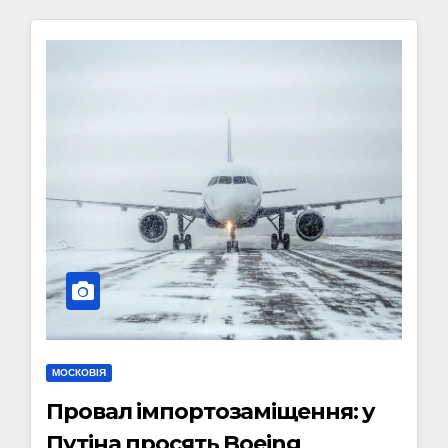
МОСКОВІЯ
Провал імпортозаміщення: у
Путіна просять Boeing