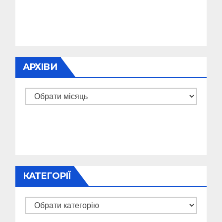
АРХІВИ
Архіви
КАТЕГОРІЇ
Категорії