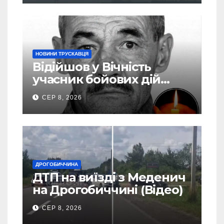
НОВИНИ ТРУСКАВЦЯ
Відійшов у Вічність
учасник бойових дій
Василь Іваникович зі
СЕР 8, 2026
Станилі
ДРОГОБИЧЧИНА
ДТП на виїзді з Меденич
на Дрогобиччині (Відео)
СЕР 8, 2026