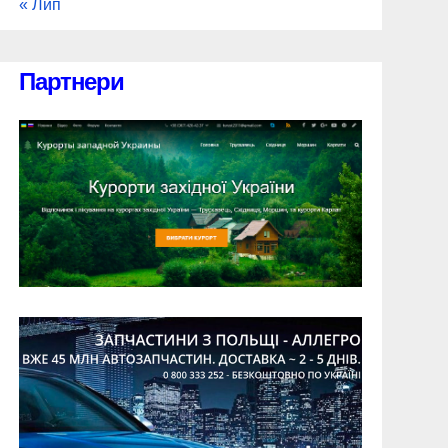
« Лип
Партнери