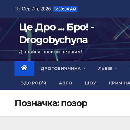
Перейти
Пт. Сер 7th, 2026
6:39:34 AM
до
вмісту
Це Дро ... Бро! -
Drogobychyna
Дізнайся новини першим!
ДРОГОБИЧЧИНА
ЛЬВІВ
ЗДОРОВ’Я
АВТО
ШОУ
КРИМІН
Позначка:
позор