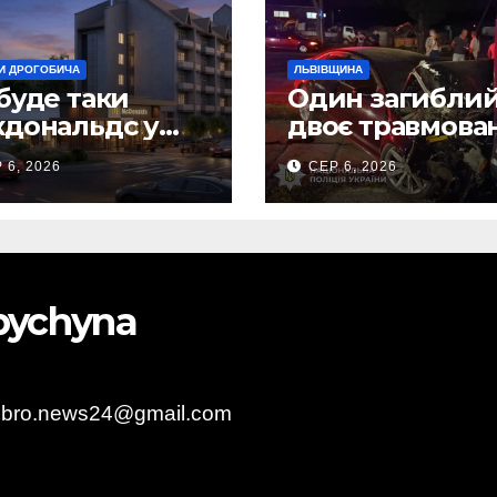
И ДРОГОБИЧА
ЛЬВІВЩИНА
буде таки
Один загиблий
дональдс у
двоє травмова
гобичі? (Фото)
внаслідок ДТП 
 6, 2026
СЕР 6, 2026
Самбірщині
obychyna
obro.news24@gmail.com