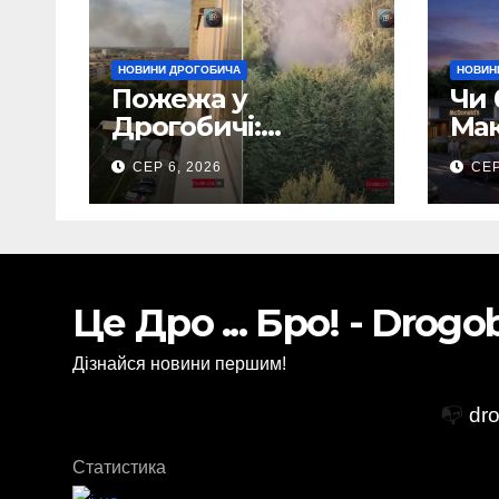
НОВИНИ ДРОГОБИЧА
НОВИН
Пожежа у
Чи 
Дрогобичі:
Мак
Повідомляють що
Дро
СЕР 6, 2026
СЕР
горіло 5 гаражів
(Відео)
Це Дро ... Бро! - Drog
Дізнайся новини першим!
📭
dr
Статистика