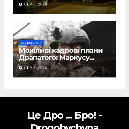
свого Захисника – Олега
СЕР 6, 2026
Торського
БЕЗ КАТЕГОРІЇ
Можливі кадрові плани
Драпатого: Маркусу
пророкують важливу
СЕР 5, 2026
посаду у ЗСУ
Це Дро ... Бро! -
Drogobychyna