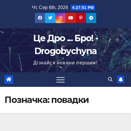
Перейти
Чт. Сер 6th, 2026
4:27:52 PM
до
вмісту
Це Дро ... Бро! -
Drogobychyna
Дізнайся новини першим!
Позначка:
повадки