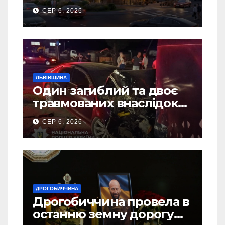
Дрогобичі? (Фото)
СЕР 6, 2026
ЛЬВІВЩИНА
Один загиблий та двоє
травмованих внаслідок
ДТП на Самбірщині
СЕР 6, 2026
ДРОГОБИЧЧИНА
Дрогобиччина провела в
останню земну дорогу