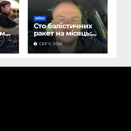
ВІЙНА
Сто балістичних
ом
ракет на місяць:
Сергій “Флеш”
СЕР 5, 2026
лови
закликав українців
готуватися до
нів
гіршого