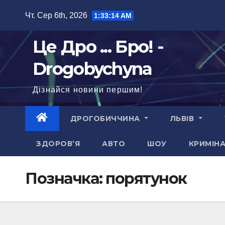
Перейти
Чт. Сер 6th, 2026
1:33:15 AM
до
вмісту
Це Дро ... Бро! -
Drogobychyna
Дізнайся новини першим!
ДРОГОБИЧЧИНА
ЛЬВІВ
ЗДОРОВ’Я
АВТО
ШОУ
КРИМІН
Позначка:
порятунок