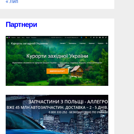
« Лип
Партнери