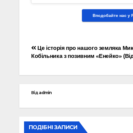
Вподобайте нас у 
Навігація
Це історія про нашого земляка Ми
Кобільника з позивним «Енейко» (Ві
записів
Від
admin
ПОДІБНІ ЗАПИСИ