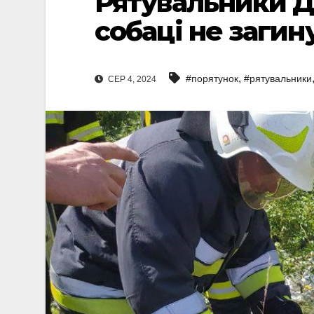
Рятувальники 
собаці не загину
,
#порятунок
#рятувальники
СЕР 4, 2024