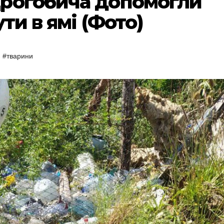
Дрогобича допомогли
ти в ямі (Фото)
,
#тварини