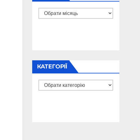
Архіви
КАТЕГОРІЇ
Категорії