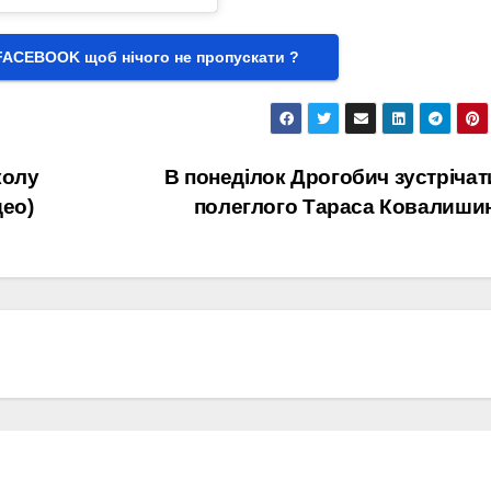
FACEBOOK щоб нічого не пропускати ?
колу
В понеділок Дрогобич зустріча
део)
полеглого Тараса Ковалиши