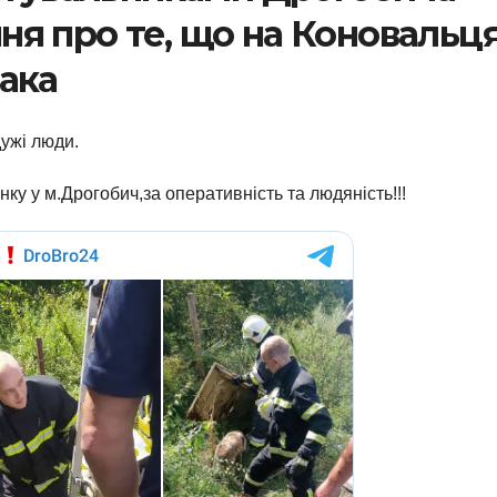
я про те, що на Коновальця
ака
ужі люди.
у у м.Дрогобич,за оперативність та людяність!!!