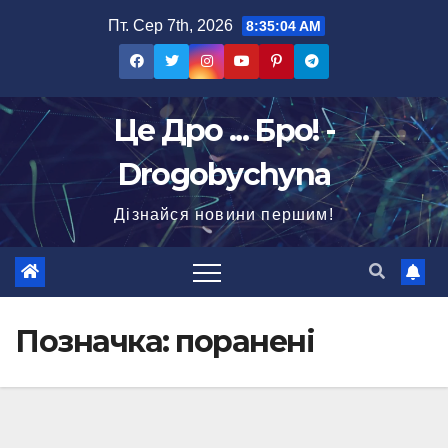
Перейти
Пт. Сер 7th, 2026
8:35:05 AM
до
вмісту
Це Дро ... Бро! -
Drogobychyna
Дізнайся новини першим!
Позначка:
поранені