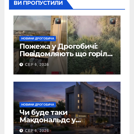
ВИ ПРОПУСТИЛИ
НОВИНИ ДРОГОБИЧА
Пожежа у Дрогобичі:
Повідомляють що горіло
5 гаражів (Відео)
СЕР 6, 2026
НОВИНИ ДРОГОБИЧА
Чи буде таки
Макдональдс у
Дрогобичі? (Фото)
СЕР 6, 2026