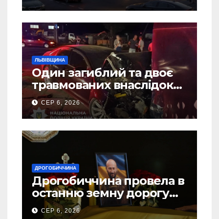
ЛЬВІВЩИНА
Один загиблий та двоє
травмованих внаслідок
ДТП на Самбірщині
СЕР 6, 2026
ДРОГОБИЧЧИНА
Дрогобиччина провела в
останню земну дорогу
свого Захисника – Олега
СЕР 6, 2026
Торського