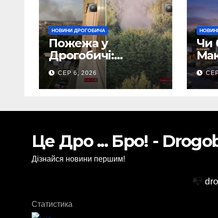
НОВИНИ ДРОГОБИЧА
НОВИН
Пожежа у
Чи 
Дрогобичі:
Мак
Повідомляють що
Дро
СЕР 6, 2026
СЕР
горіло 5 гаражів
(Відео)
Це Дро ... Бро! - Drog
Дізнайся новини першим!
📭
dr
Статистика