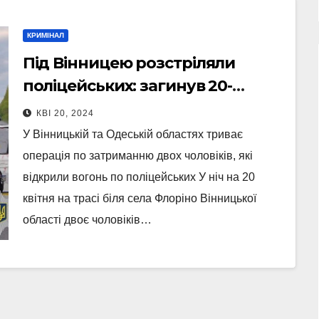
КРИМІНАЛ
Під Вінницею розстріляли
поліцейських: загинув 20-
річний правоохоронець (Фото)
КВІ 20, 2024
У Вінницькій та Одеській областях триває
операція по затриманню двох чоловіків, які
відкрили вогонь по поліцейських У ніч на 20
квітня на трасі біля села Флоріно Вінницької
області двоє чоловіків…