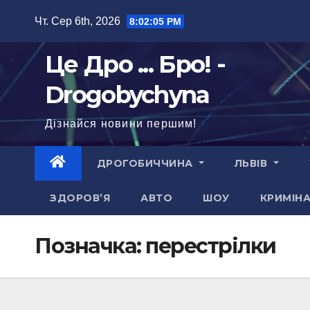
Перейти
Чт. Сер 6th, 2026
8:02:06 PM
до
вмісту
Це Дро ... Бро! -
Drogobychyna
Дізнайся новини першим!
ДРОГОБИЧЧИНА
ЛЬВІВ
ЗДОРОВ’Я
АВТО
ШОУ
КРИМІН
Позначка:
перестрілки