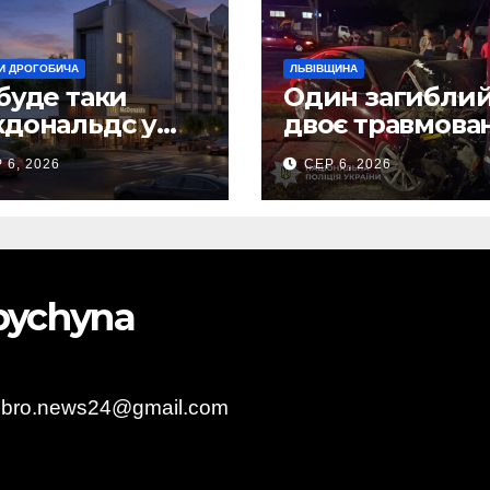
И ДРОГОБИЧА
ЛЬВІВЩИНА
буде таки
Один загиблий
дональдс у
двоє травмова
гобичі? (Фото)
внаслідок ДТП 
 6, 2026
СЕР 6, 2026
Самбірщині
obychyna
obro.news24@gmail.com