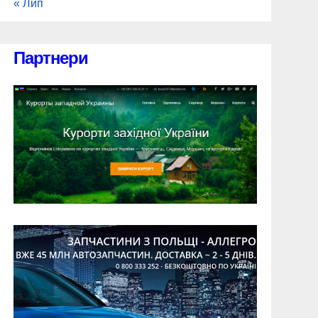
« Лип
Партнери