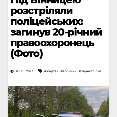
розстріляли
поліцейських:
загинув 20-річний
правоохоронець
(Фото)
,
,
#жертви
#злочини
#перестрілки
КВІ 20, 2024