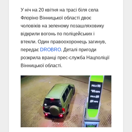
У ніч на 20 квітня на трасі біля села
Флоріно Вінницької області двоє
чоловіків на зеленому позашляховику
відкрили вогонь по поліцейських і
втекли. Один правоохоронець загинув,
передає
DROBRO
. Деталі пригоди
розкрила вранці прес-служба Нацполіції
Вінницької області.