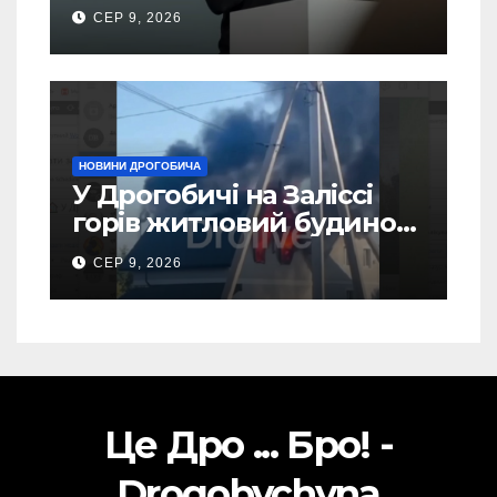
турі виборів президента
СЕР 9, 2026
України – новий рейтинг
SOCIS
НОВИНИ ДРОГОБИЧА
У Дрогобичі на Заліссі
горів житловий будинок
(Відео)
СЕР 9, 2026
Це Дро ... Бро! -
Drogobychyna