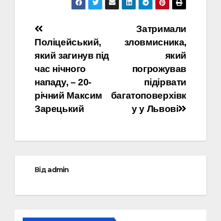
Навігація
Затримали
Поліцейський,
зловмисника,
записів
який загинув під
який
час нічного
погрожував
нападу, – 20-
підірвати
річний Максим
багатоповерхівк
Зарецький
у у Львові
Від
admin