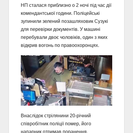
НП сталася приблизно о 2 ночі під час дії
комендантської години. Поліцейські
зупинили зелений позашляховик Сузукі
для перевірки документів. У машині
перебували двоє чоловіків, один з яких
відкрив вогонь по правоохоронцях.
Внаслідок стрілянини 20-річний
співробітник поліції помер, його
напарник отримав поранення.