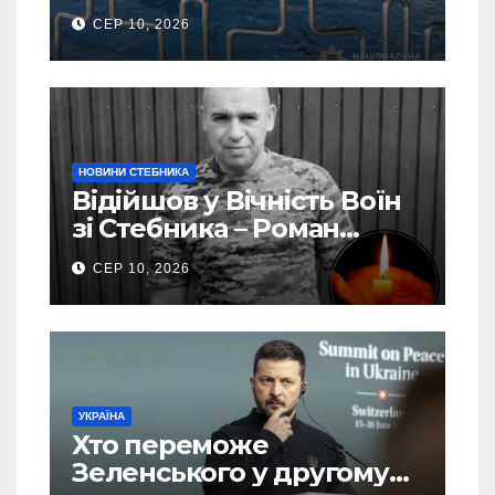
утоплення дитини в
СЕР 10, 2026
басейні
НОВИНИ СТЕБНИКА
Відійшов у Вічність Воїн
зі Стебника – Роман
Кучера
СЕР 10, 2026
УКРАЇНА
Хто переможе
Зеленського у другому