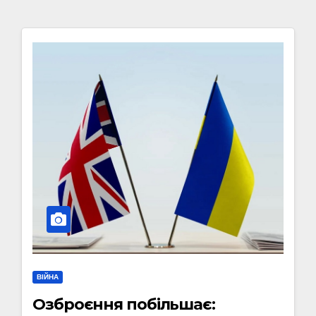
ВІЙНА
Озброєння побільшає: