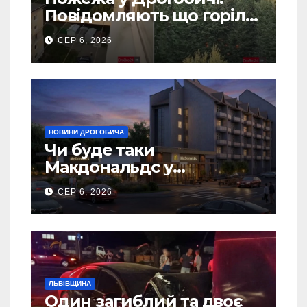
Повідомляють що горіло
5 гаражів (Відео)
СЕР 6, 2026
НОВИНИ ДРОГОБИЧА
Чи буде таки
Макдональдс у
Дрогобичі? (Фото)
СЕР 6, 2026
ЛЬВІВЩИНА
Один загиблий та двоє