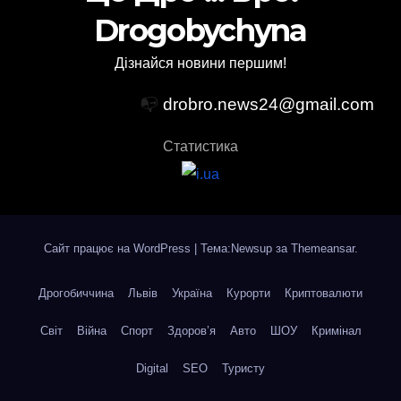
Drogobychyna
Дізнайся новини першим!
📭
drobro.news24@gmail.com
Статистика
Сайт працює на WordPress
|
Тема:Newsup за
Themeansar
.
Дрогобиччина
Львів
Україна
Курорти
Криптовалюти
Світ
Війна
Спорт
Здоров’я
Авто
ШОУ
Кримінал
Digital
SEO
Туристу