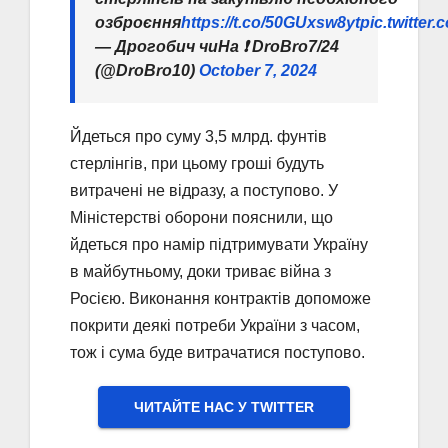
озброєння
https://t.co/50GUxsw8yt
pic.twitter
— Дрогобич чиНа ❗️ DroBro7/24
(@DroBro10)
October 7, 2024
Йдеться про суму 3,5 млрд. фунтів
стерлінгів, при цьому гроші будуть
витрачені не відразу, а поступово. У
Міністерстві оборони пояснили, що
йдеться про намір підтримувати Україну
в майбутньому, доки триває війна з
Росією. Виконання контрактів допоможе
покрити деякі потреби України з часом,
тож і сума буде витрачатися поступово.
ЧИТАЙТЕ НАС У TWITTER