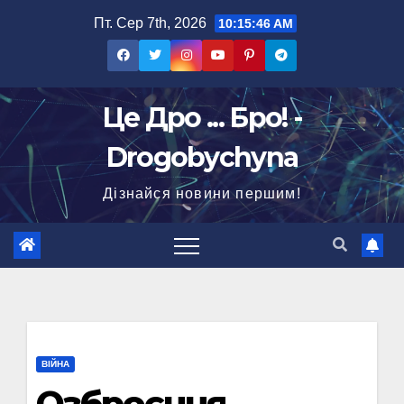
Перейти
Пт. Сер 7th, 2026
10:15:47 AM
до
вмісту
Це Дро ... Бро! -
Drogobychyna
Дізнайся новини першим!
ВІЙНА
Озброєння