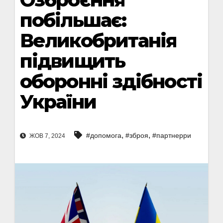
побільшає:
Великобританія
підвищить
оборонні здібності
України
,
,
#допомога
#зброя
#партнерри
ЖОВ 7, 2024