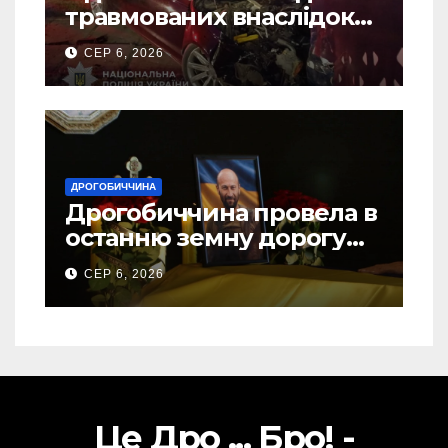
травмованих внаслідок
ДТП на Самбірщині
СЕР 6, 2026
ДРОГОБИЧЧИНА
Дрогобиччина провела в
останню земну дорогу
свого Захисника – Олега
СЕР 6, 2026
Торського
Це Дро ... Бро! -