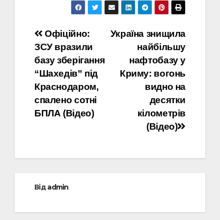
Навігація
Офіційно:
Україна знищила
ЗСУ вразили
найбільшу
записів
базу зберігання
нафтобазу у
“Шахедів” під
Криму: вогонь
Краснодаром,
видно на
спалено сотні
десятки
БПЛА (Відео)
кілометрів
(Відео)
Від
admin