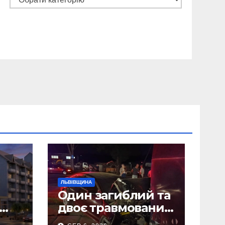
ЛЬВІВЩИНА
Один загиблий та
двоє травмованих
то)
внаслідок ДТП на