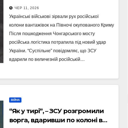
боєприпасами на вході до
ЧЕР 11, 2026
Криму
Українські військові зірвали рух російської
колони вантажівок на Півночі окупованого Криму
Після пошкодження Чонгарського мосту
російська логістика потрапила під новий удар
України. “Суспільне” повідомляє, що ЗСУ
вдарили по величезній російській…
ВІЙНА
“Як у тирі”, – ЗСУ розгромили
ворга, вдаривши по колоні в