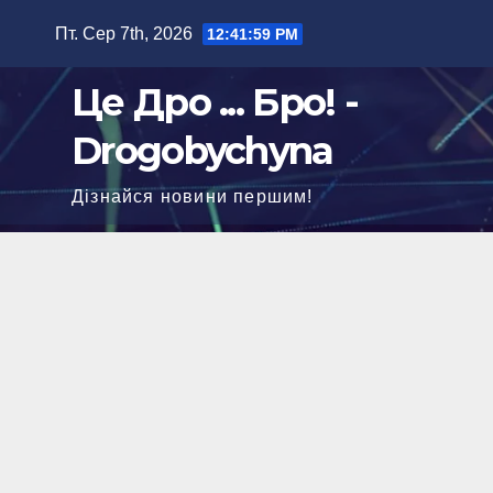
Перейти
Пт. Сер 7th, 2026
12:42:00 PM
до
вмісту
Це Дро ... Бро! -
Drogobychyna
Дізнайся новини першим!