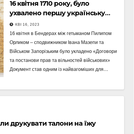
16 квітня 1710 року, було
ухвалено першу українську
Конституцію
КВІ 16, 2023
16 квітня в Бендерах між гетьманом Пилипом
Орликом – сподвижником Івана Мазепи та
Військом Запорізьким було укладено «Договори
та постанови прав та вільностей військових»
Документ став одним із найвагоміших для…
али друкувати талони на їжу