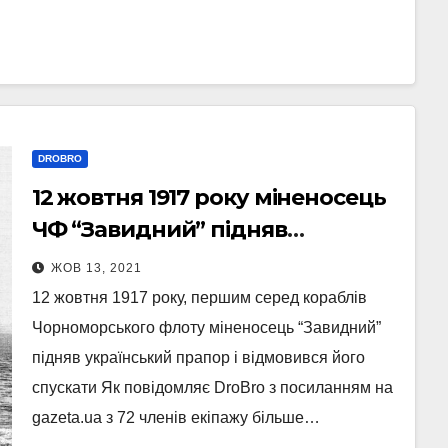
DROBRO
12 жовтня 1917 року міненосець
ЧФ “Завидний” підняв
український прапор
ЖОВ 13, 2021
12 жовтня 1917 року, першим серед кораблів
Чорноморського флоту міненосець “Завидний”
підняв український прапор і відмовився його
спускати Як повідомляє DroBro з посиланням на
gazeta.ua з 72 членів екіпажу більше…