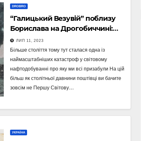
DROBRO
“Галицький Везувій” поблизу
Борислава на Дрогобиччині:
неймовірна історія нашого
ЛИП 11, 2023
краю
Більше століття тому тут сталася одна із
наймасштабніших катастроф у світовому
нафтодобуванні про яку ми всі призабули На цій
більш як столітньої давнини поштівці ви бачите
зовсім не Першу Світову…
УКРАЇНА