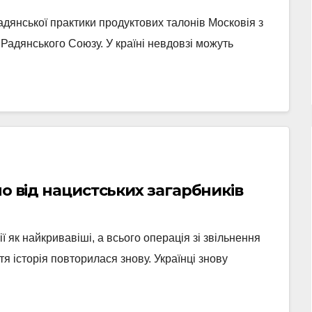
дянської практики продуктових талонів Московія з
 Радянського Союзу. У країні невдовзі можуть
но від нацистських загарбників
ії як найкривавіші, а всього операція зі звільнення
тя історія повторилася знову. Українці знову