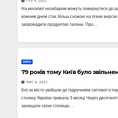
ГРУ 4, 2022
На московії незабаром можуть повернутися до ра
кожним днем ​​стає більш схожою на пізню версію
запровадити продуктові талони. Про…
ВІЙНА
79 років тому Київ було звільне
ЛИС 6, 2022
Бої за місто увійшли до підручників світової істор
столиці України тривала 3 місяці Через десятиліт
захищали свою столицю…