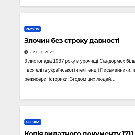
УКРАЇНА
Злочин без строку давності
ЛИС 3, 2022
3 листопада 1937 року в урочищі Сандормох біл
і вся еліта української інтелігенції Письменники,
режисери, історики. Згодом цих людей…
ЄВРОПА
Копія видатного документу 1711 