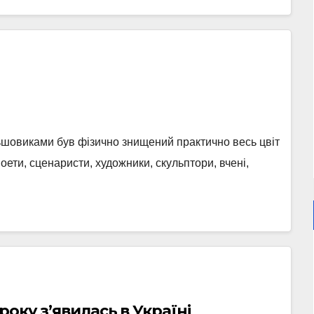
ьшовиками був фізично знищений практично весь цвіт
 поети, сценаристи, художники, скульптори, вчені,
року з’явилась в Україні