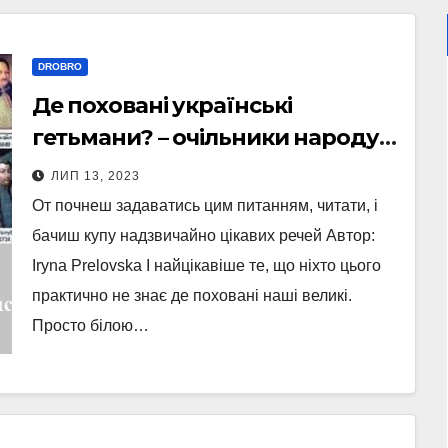
DROBRO
Де поховані українські
гетьмани? – очільники народу
та його ідеологи
ЛИП 13, 2023
От почнеш задаватись цим питанням, читати, і
бачиш купу надзвичайно цікавих речей Автор:
Iryna Prelovska І найцікавіше те, що ніхто цього
практично не знає де поховані наші великі.
Просто білою…