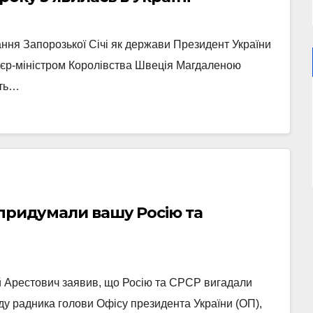
ання Запорозької Січі як держави Президент України
’єр-міністром Королівства Швеція Магдаленою
сть…
 придумали вашу Росію та
й Арестович заявив, що Росію та СРСР вигадали
аду радника голови Офісу президента України (ОП),