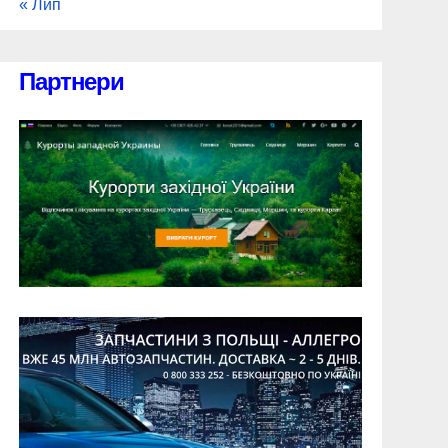
« Лип
Партнери