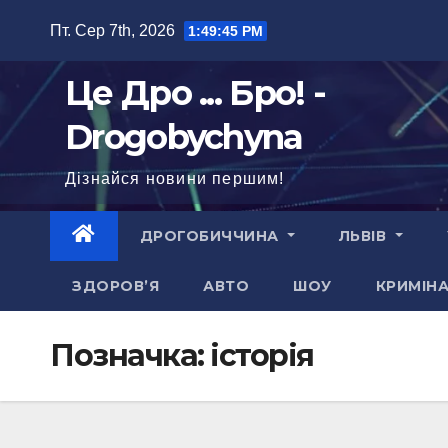
Перейти
Пт. Сер 7th, 2026
1:49:46 PM
до
вмісту
Це Дро ... Бро! -
Drogobychyna
Дізнайся новини першим!
ДРОГОБИЧЧИНА
ЛЬВІВ
ЗДОРОВ’Я
АВТО
ШОУ
КРИМІН
Позначка:
історія