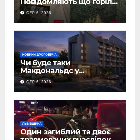
Повідомляють що горіло
5 гаражів (Відео)
СЕР 6, 2026
НОВИНИ ДРОГОБИЧА
Чи буде таки
Макдональдс у
Дрогобичі? (Фото)
СЕР 6, 2026
ЛЬВІВЩИНА
Один загиблий та двоє
травмованих внаслідок