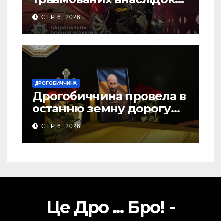
ДТП на Самбірщині
СЕР 6, 2026
ДРОГОБИЧЧИНА
Дрогобиччина провела в
останню земну дорогу
свого Захисника – Олега
СЕР 6, 2026
Торського
Це Дро ... Бро! -