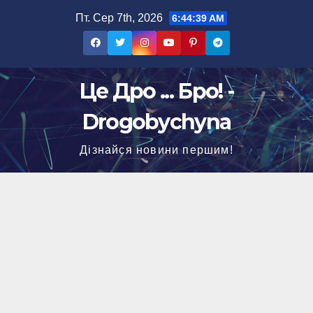
Перейти
Пт. Сер 7th, 2026
6:44:40 AM
до
вмісту
Це Дро ... Бро! -
Drogobychyna
Дізнайся новини першим!