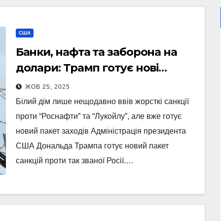
США
Банки, нафта та заборона на
долари: Трамп готує нові
санкції проти Путіна
ЖОВ 25, 2025
Білий дім лише нещодавно ввів жорсткі санкції
проти “Роснафти” та “Лукойлу”, але вже готує
новий пакет заходів Адміністрація президента
США Дональда Трампа готує новий пакет
санкцій проти так званої Росії.…