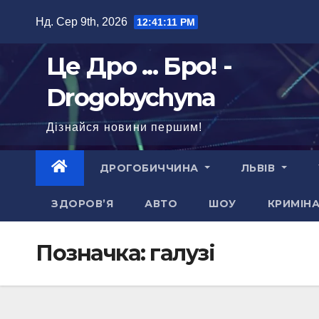
Перейти
Нд. Сер 9th, 2026
12:41:12 PM
до
вмісту
Це Дро ... Бро! -
Drogobychyna
Дізнайся новини першим!
ДРОГОБИЧЧИНА
ЛЬВІВ
ЗДОРОВ’Я
АВТО
ШОУ
КРИМІН
Позначка:
галузі