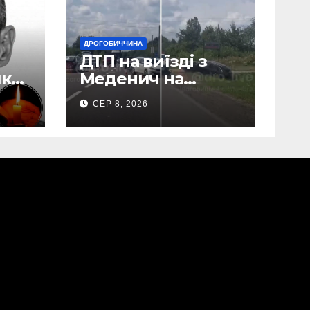
ДРОГОБИЧЧИНА
ДТП на виїзді з
ик
Меденич на
Дрогобиччині
СЕР 8, 2026
(Відео)