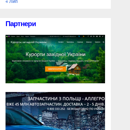
« Лип
Партнери