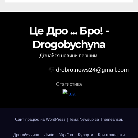
Це Дро ... Бро! -
Drogobychyna
Дізнайся новини першим!
📭
drobro.news24@gmail.com
Статистика
Сайт працює на WordPress
|
Тема:Newsup за
Themeansar
.
Дрогобиччина
Львів
Україна
Курорти
Криптовалюти