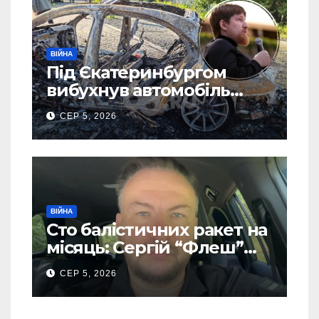
ВІЙНА
Під Єкатеринбургом
вибухнув автомобіль
голови компанії-
СЕР 5, 2026
виробника дронів “Упир”
– перші подробиці
ВІЙНА
Сто балістичних ракет на
місяць: Сергій “Флеш”
закликав українців
СЕР 5, 2026
готуватися до гіршого