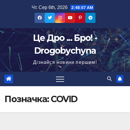
Перейти
Чт. Сер 6th, 2026
2:48:08 AM
до
вмісту
Це Дро ... Бро! -
Drogobychyna
Дізнайся новини першим!
Позначка:
COVID