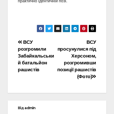
практично ідентичній позі.
Навігація
ВСУ
ВСУ
розгромили
просунулися під
записів
Забайкальськи
Херсоном,
й батальйон
розгромивши
рашистів
позиції рашистів
(Фото)
Від
admin