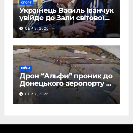
СПОРТ
Українець Василь Іванчук
увійде до Зали світової
шахової слави
СЕР 8, 2026
ВІЙНА
Дрон “Альфи” проник до
Донецького аеропорту та
спалив “Шахед” ще до
СЕР 7, 2026
запуску