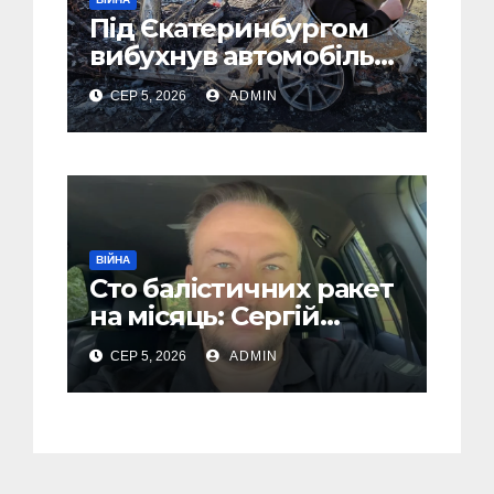
Під Єкатеринбургом
вибухнув автомобіль
голови компанії-
СЕР 5, 2026
ADMIN
виробника дронів
“Упир” – перші
подробиці
ВІЙНА
Сто балістичних ракет
на місяць: Сергій
“Флеш” закликав
СЕР 5, 2026
ADMIN
українців готуватися
до гіршого