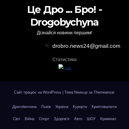
Це Дро ... Бро! -
Drogobychyna
Дізнайся новини першим!
📭
drobro.news24@gmail.com
Статистика
Сайт працює на WordPress
|
Тема:Newsup за
Themeansar
.
Дрогобиччина
Львів
Україна
Курорти
Криптовалюти
Світ
Війна
Спорт
Здоров’я
Авто
ШОУ
Кримінал