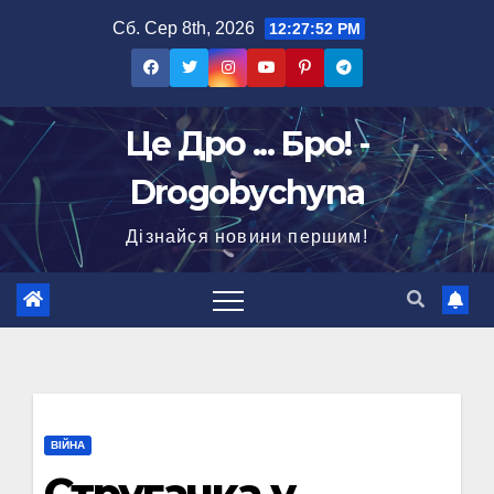
Перейти
Сб. Сер 8th, 2026
12:27:52 PM
до
вмісту
Це Дро ... Бро! -
Drogobychyna
Дізнайся новини першим!
ВІЙНА
Стругачка у