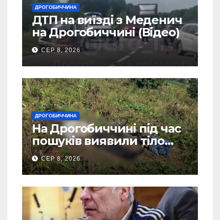
ДРОГОБИЧЧИНА
ДТП на виїзді з Меденич
на Дрогобиччині (Відео)
СЕР 8, 2026
ДРОГОБИЧЧИНА
На Дрогобиччині під час
пошуків виявили тіло
зниклого чоловіка
СЕР 8, 2026