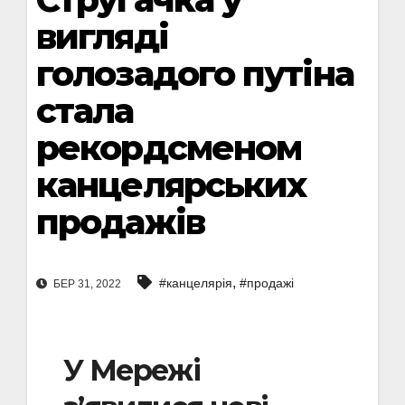
вигляді
голозадого путіна
стала
рекордсменом
канцелярських
продажів
,
#канцелярія
#продажі
БЕР 31, 2022
У Мережі