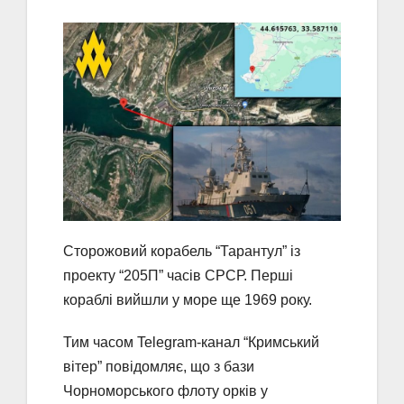
Сторожовий корабель “Тарантул” із
проекту “205П” часів СРСР. Перші
кораблі вийшли у море ще 1969 року.
Тим часом Telegram-канал “Кримський
вітер” повідомляє, що з бази
Чорноморського флоту орків у