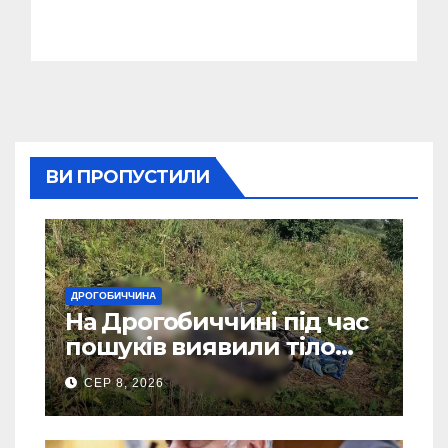
ВИ ПРОПУСТИЛИ
ДРОГОБИЧЧИНА
На Дрогобиччині під час
пошуків виявили тіло
зниклого чоловіка
СЕР 8, 2026