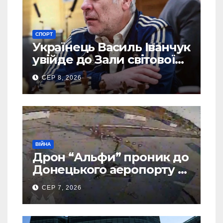
СПОРТ
Українець Василь Іванчук
увійде до Зали світової
шахової слави
СЕР 8, 2026
ВІЙНА
Дрон “Альфи” проник до
Донецького аеропорту та
спалив “Шахед” ще до
СЕР 7, 2026
запуску