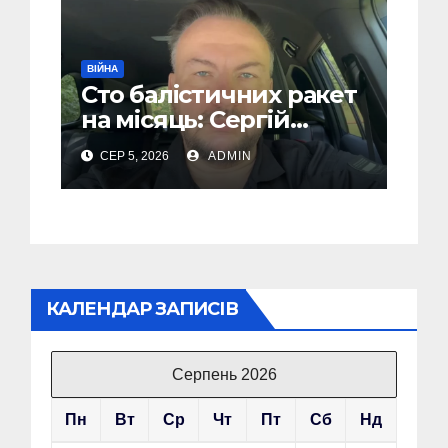
ВІЙНА
Сто балістичних ракет
на місяць: Сергій
“Флеш” закликав
СЕР 5, 2026
ADMIN
українців готуватися
до гіршого
КАЛЕНДАР ЗАПИСІВ
Серпень 2026
Пн
Вт
Ср
Чт
Пт
Сб
Нд