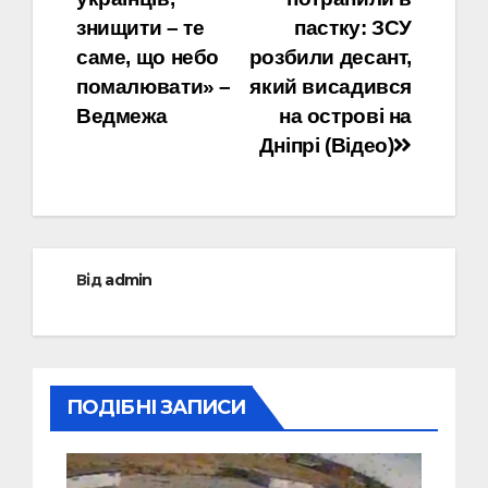
записів
знищити – те
пастку: ЗСУ
саме, що небо
розбили десант,
помалювати» –
який висадився
Ведмежа
на острові на
Дніпрі (Відео)
Від
admin
ПОДІБНІ ЗАПИСИ