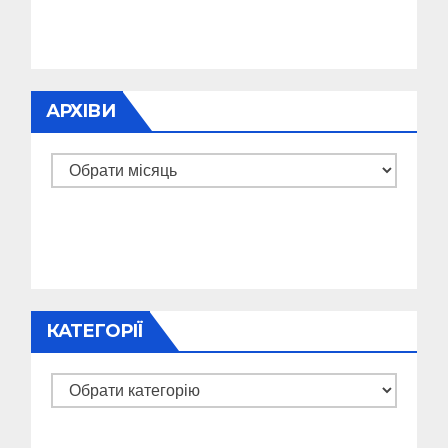
АРХІВИ
Архіви
КАТЕГОРІЇ
Категорії