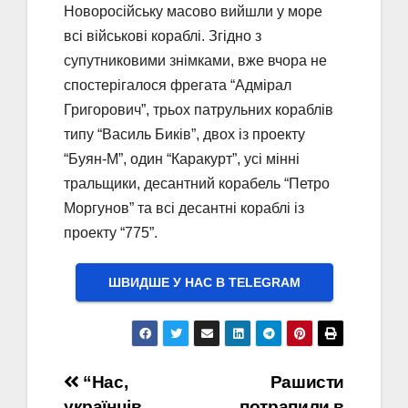
Новоросійську масово вийшли у море
всі військові кораблі. Згідно з
супутниковими знімками, вже вчора не
спостерігалося фрегата “Адмірал
Григорович”, трьох патрульних кораблів
типу “Василь Биків”, двох із проекту
“Буян-М”, один “Каракурт”, усі мінні
тральщики, десантний корабель “Петро
Моргунов” та всі десантні кораблі із
проекту “775”.
ШВИДШЕ У НАС В ТELEGRAM
Навігація
“Нас,
Рашисти
українців,
потрапили в