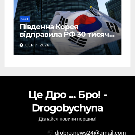
СВІТ
Південна Корея
відправила РФ 30 тисяч
тонн авіапалива
СЕР 7, 2026
Це Дро ... Бро! -
Drogobychyna
Дізнайся новини першим!
📭
drobro.news24@gmail.com