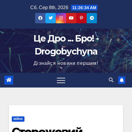
Перейти
Сб. Сер 8th, 2026
11:26:35 AM
до
вмісту
Це Дро ... Бро! -
Drogobychyna
Дізнайся новини першим!
ВІЙНА
Сторожовий