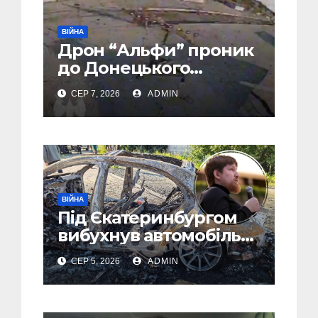
ВІЙНА
Дрон “Альфи” проник
до Донецького
аеропорту та спалив
СЕР 7, 2026
ADMIN
“Шахед” ще до запуску
ВІЙНА
Під Єкатеринбургом
вибухнув автомобіль
голови компанії-
СЕР 5, 2026
ADMIN
виробника дронів
“Упир” – перші
подробиці