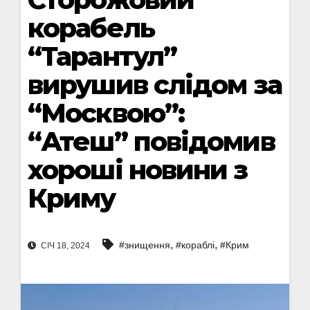
корабель
“Тарантул”
вирушив слідом за
“Москвою”:
“Атеш” повідомив
хороші новини з
Криму
,
,
#знищення
#кораблі
#Крим
СІЧ 18, 2024