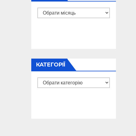
Архіви
КАТЕГОРІЇ
Категорії