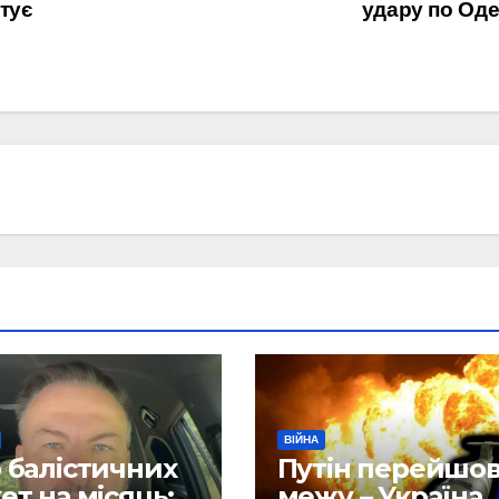
отує
удару по Оде
ВІЙНА
 балістичних
Путін перейшо
ет на місяць:
межу – Україна 