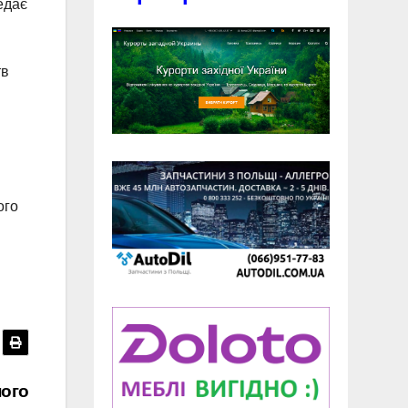
едає
тв
ого
ного