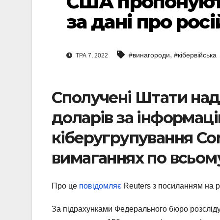
США пропонують
за дані про рос
,
#винагороди
#кібервійська
ТРА 7, 2022
Сполучені Штати над
доларів за інформаці
кіберугрупування Con
вимаганнях по всьому
Про це
повідомляє
Reuters з посиланням на 
За підрахунками Федерального бюро розсліду