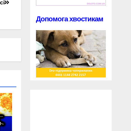
сі
Допомога хвостикам
в
у