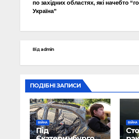
по західних областях, які начебто “г
записів
Україна”
Від
admin
ПОДІБНІ ЗАПИСИ
ВІЙНА
ВІЙНА
Під
Сто
Єкатеринбургом
рак