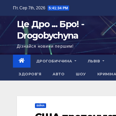
Перейти
Пт. Сер 7th, 2026
5:41:35 PM
до
вмісту
Це Дро ... Бро! -
Drogobychyna
Дізнайся новини першим!
ДРОГОБИЧЧИНА
ЛЬВІВ
ЗДОРОВ’Я
АВТО
ШОУ
КРИМІН
ВІЙНА