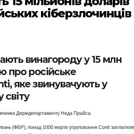
 15 мільйонів доларів
ійських кіберзлочинців
ають винагороду у 15 млн
ю про російське
ti, яке звинувачують у
 світу
речника Держдепартаменту Неда Прайса.
вань (ФБР), понад 1000 жертв угруповання Conti заплатили