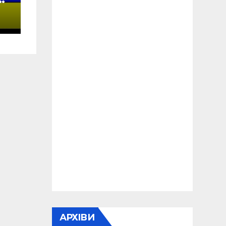
а
АРХІВИ