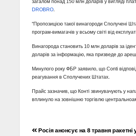
загалом понад 150 млн доларів у вигляді плат
DROBRO
.
“Пропозицією такої винагороди Сполучені Шт
програм-вимагачів у всьому світі від експлуата
Винагорода становить 10 млн доларів за ідент
доларів за інформацію, яка призведе до арешту
Минулого року ФБР заявило, що Conti відпов
реагування в Сполучених Штатах.
Прайс зазначив, що Конті звинувачують у напа
вплинуло на зовнішню торгівлю центральноам
Навігація
Росія анонсує на 8 травня ракетні