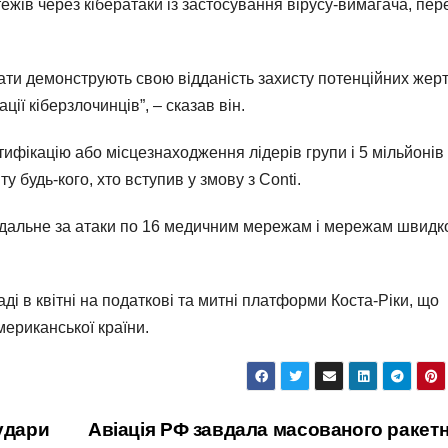
ежів через кібератаки із застосування вірусу-вимагача, пер
ати демонструють свою відданість захисту потенційних жер
ції кіберзлочинців”, – сказав він.
ифікацію або місцезнаходження лідерів групи і 5 мільйонів
 будь-кого, хто вступив у змову з Conti.
ідальне за атаки по 16 медичним мережам і мережам швидк
ді в квітні на податкові та митні платформи Коста-Ріки, що
ериканської країни.
 удари
Авіація РФ завдала масованого ракет