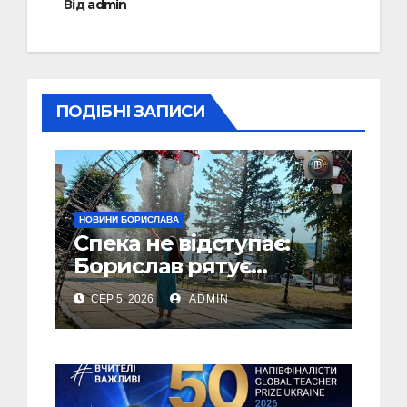
Від
admin
ПОДІБНІ ЗАПИСИ
НОВИНИ БОРИСЛАВА
Спека не відступає:
Борислав рятує
жителів від рекордної
СЕР 5, 2026
ADMIN
спеки (Фото)