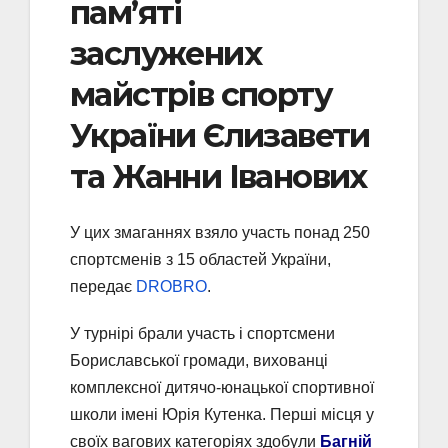
пам’яті
заслужених
майстрів спорту
України Єлизавети
та Жанни Іванових
У цих змаганнях взяло участь понад 250
спортсменів з 15 областей України,
передає
DROBRO
.
У турнірі брали участь і спортсмени
Бориславської громади, вихованці
комплексної дитячо-юнацької спортивної
школи імені Юрія Кутенка. Перші місця у
своїх вагових категоріях здобули
Багній