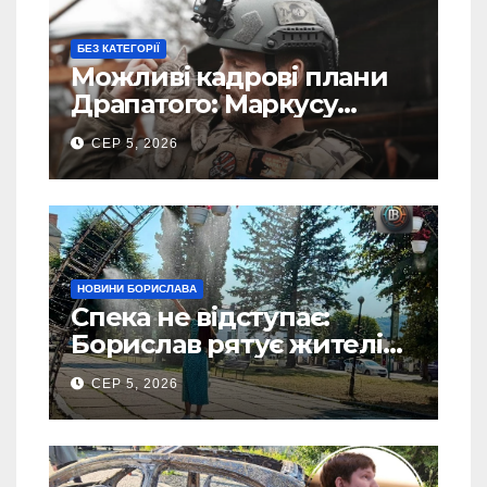
БЕЗ КАТЕГОРІЇ
Можливі кадрові плани
Драпатого: Маркусу
пророкують важливу
СЕР 5, 2026
посаду у ЗСУ
НОВИНИ БОРИСЛАВА
Спека не відступає:
Борислав рятує жителів
від рекордної спеки
СЕР 5, 2026
(Фото)