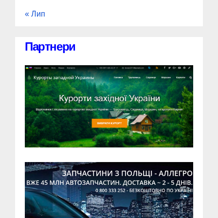
« Лип
Партнери