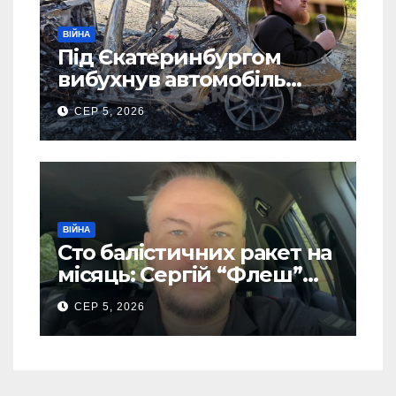
ВІЙНА
Під Єкатеринбургом
вибухнув автомобіль
голови компанії-
СЕР 5, 2026
виробника дронів “Упир”
– перші подробиці
ВІЙНА
Сто балістичних ракет на
місяць: Сергій “Флеш”
закликав українців
СЕР 5, 2026
готуватися до гіршого