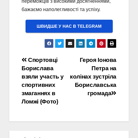
переможців з високими досягненнями,
бажаємо наполегливості та успіху.
ШВИДШЕ У НАС В ТELEGRAM
Навігація
Спортовці
Героя Іонова
Борислава
Петра на
записів
взяли участь у
колінах зустріла
спортивних
Бориславська
змаганнях в
громада
Ломжі (Фото)