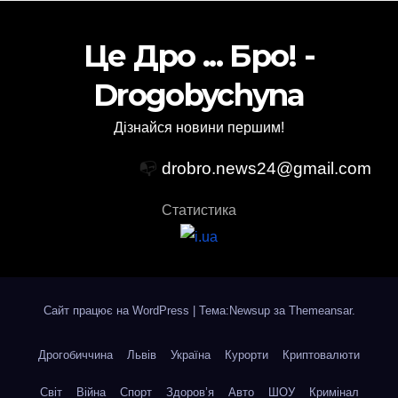
Це Дро ... Бро! -
Drogobychyna
Дізнайся новини першим!
📭
drobro.news24@gmail.com
Статистика
Сайт працює на WordPress
|
Тема:Newsup за
Themeansar
.
Дрогобиччина
Львів
Україна
Курорти
Криптовалюти
Світ
Війна
Спорт
Здоров’я
Авто
ШОУ
Кримінал