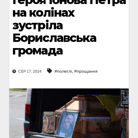
на колінах
зустріла
Бориславська
громада
,
#полеглі
#прощання
СЕР 17, 2024