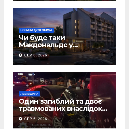
НОВИНИ ДРОГОБИЧА
Чи буде таки
Макдональдс у
Дрогобичі? (Фото)
СЕР 6, 2026
ЛЬВІВЩИНА
Один загиблий та двоє
травмованих внаслідок
ДТП на Самбірщині
СЕР 6, 2026