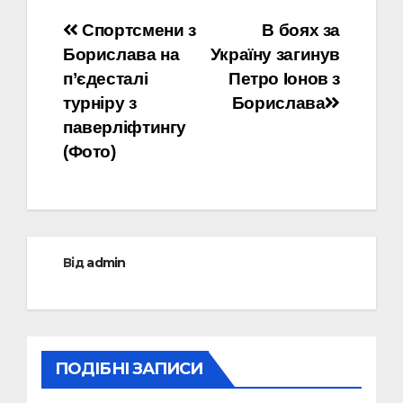
Навігація
Спортсмени з
В боях за
Борислава на
Україну загинув
записів
п’єдесталі
Петро Іонов з
турніру з
Борислава
паверліфтингу
(Фото)
Від
admin
ПОДІБНІ ЗАПИСИ