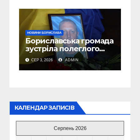
НОВИНИ БОРИСЛАВА
Бориславська громада
зустріла полеглого
Захисника Андрія
СЕР 3, 2026
ADMIN
Шемеляка
КАЛЕНДАР ЗАПИСІВ
Серпень 2026