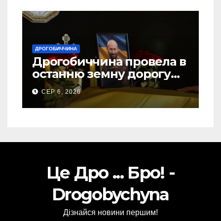
ДРОГОБИЧЧИНА
Дрогобиччина провела в
останню земну дорогу
свого Захисника – Олега
СЕР 6, 2026
Торського
Це Дро ... Бро! -
Drogobychyna
Дізнайся новини першим!