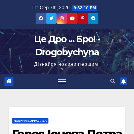
Перейти
Пт. Сер 7th, 2026
9:32:11 PM
до
вмісту
Це Дро ... Бро! -
Drogobychyna
Дізнайся новини першим!
НОВИНИ БОРИСЛАВА
Героя Іонова Петра