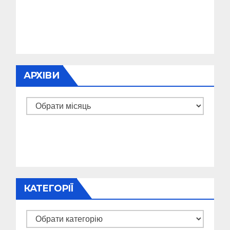
АРХІВИ
Архіви
КАТЕГОРІЇ
Категорії