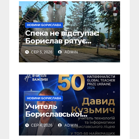
НОВИНИ БОРИСЛАВА
Спека не відступає:
Борислав рятує
жителів від рекордної
СЕР 5, 2026
ADMIN
спеки (Фото)
НОВИНИ БОРИСЛАВА
Учитель
Бориславської
громади – у ТОП-50
СЕР 4, 2026
ADMIN
найкращих педагогів
України!