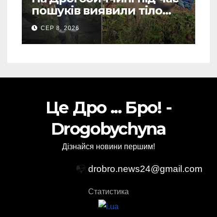
пошуків виявили тіло
зниклого чоловіка (Фото)
СЕР 8, 2026
Це Дро ... Бро! -
Drogobychyna
Дізнайся новини першим!
📭
drobro.news24@gmail.com
Статистика