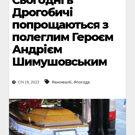
Дрогобичі
попрощаються з
полеглим Героєм
Андрієм
Шимушовським
,
#аномалії
#погода
СІЧ 19, 2023