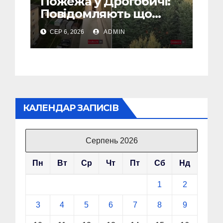
Пожежа у Дрогобичі:
Повідомляють що
горіло 5 гаражів
СЕР 6, 2026
ADMIN
(Відео)
КАЛЕНДАР ЗАПИСІВ
Серпень 2026
Пн
Вт
Ср
Чт
Пт
Сб
Нд
1
2
3
4
5
6
7
8
9