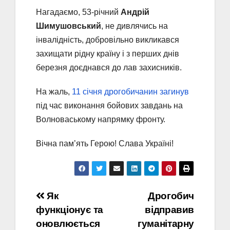
Нагадаємо, 53-річний
Андрій
Шимушовський
, не дивлячись на
інвалідність, добровільно викликався
захищати рідну країну і з перших днів
березня доєднався до лав захисників.
На жаль,
11 січня дрогобичанин загинув
під час виконання бойових завдань на
Волноваському напрямку фронту.
Вічна пам’ять Герою! Слава Україні!
Навігація
Як
Дрогобич
функціонує та
відправив
записів
оновлюється
гуманітарну