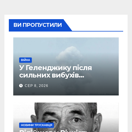
ВИ ПРОПУСТИЛИ
ВІЙНА
У Геленджику після
сильних вибухів
почалася масова
СЕР 8, 2026
евакуація
НОВИНИ ТРУСКАВЦЯ