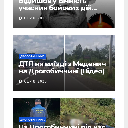
Відійшов у Вічність
учасник бойових дій
Василь Іваникович зі
СЕР 8, 2026
Станилі
ДРОГОБИЧЧИНА
ДТП на виїзді з Меденич
на Дрогобиччині (Відео)
СЕР 8, 2026
ДРОГОБИЧЧИНА
На Дрогобиччині під час