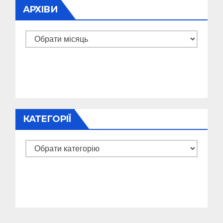
АРХІВИ
Архіви
КАТЕГОРІЇ
Категорії