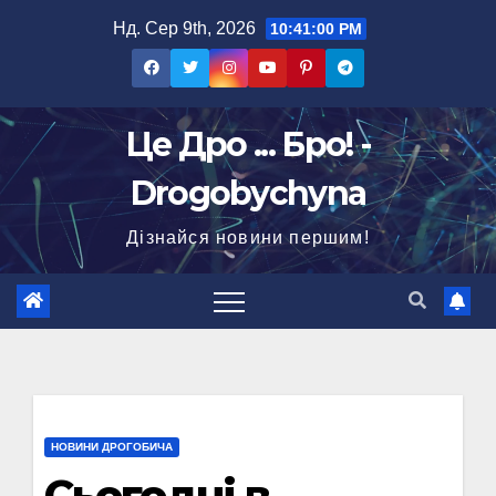
Перейти
Нд. Сер 9th, 2026
10:41:01 PM
до
вмісту
Це Дро ... Бро! -
Drogobychyna
Дізнайся новини першим!
НОВИНИ ДРОГОБИЧА
Сьогодні в