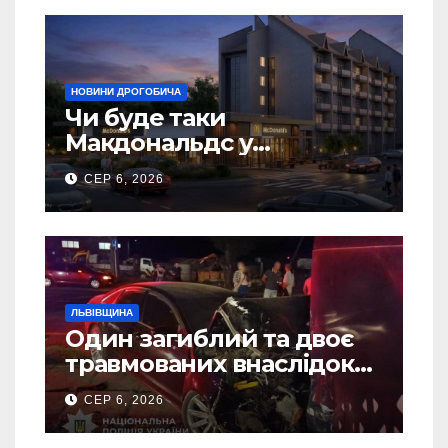
НОВИНИ ДРОГОБИЧА
Чи буде таки
Макдональдс у
Дрогобичі? (Фото)
СЕР 6, 2026
ЛЬВІВЩИНА
Один загиблий та двоє
травмованих внаслідок
ДТП на Самбірщині
СЕР 6, 2026