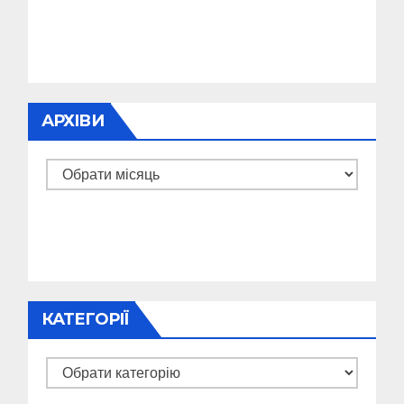
АРХІВИ
Архіви
КАТЕГОРІЇ
Категорії