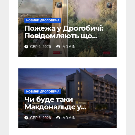
НОВИНИ ДРОГОБИЧА
Пожежа у Дрогобичі:
Повідомляють що
горіло 5 гаражів
СЕР 6, 2026
ADMIN
(Відео)
НОВИНИ ДРОГОБИЧА
Чи буде таки
Макдональдс у
Дрогобичі? (Фото)
СЕР 6, 2026
ADMIN