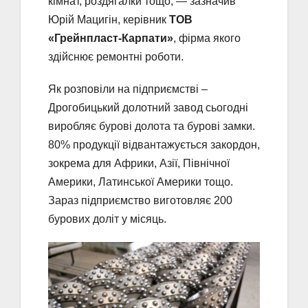
кімнат, роздягалки тощо, — зазначив
Юрій Мацигін, керівник
ТОВ
«Грейнпласт-Карпати»
, фірма якого
здійснює ремонтні роботи.
Як розповіли на підприємстві –
Дрогобицький долотний завод сьогодні
виробляє бурові долота та бурові замки.
80% продукції відвантажується закордон,
зокрема для Африки, Азії, Північної
Америки, Латинської Америки тощо.
Зараз підприємство виготовляє 200
бурових доліт у місяць.