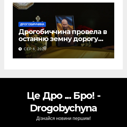
ДРОГОБИЧЧИНА
Дрогобиччина провела в
останню земну дорогу
свого Захисника – Олега
СЕР 6, 2026
Торського
Це Дро ... Бро! -
Drogobychyna
Дізнайся новини першим!