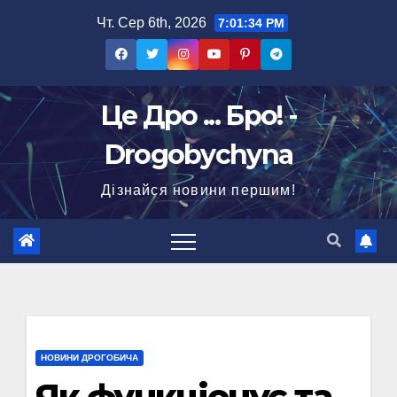
Перейти
Чт. Сер 6th, 2026
7:01:35 PM
до
вмісту
Це Дро ... Бро! -
Drogobychyna
Дізнайся новини першим!
НОВИНИ ДРОГОБИЧА
Як функціонує та