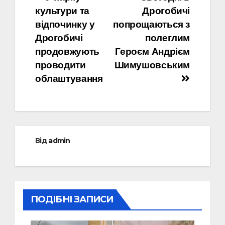
Навігація
культури та
Дрогобичі
записів
відпочинку у
попрощаються з
Дрогобичі
полеглим
продовжують
Героєм Андрієм
проводити
Шимушовським
облаштування
Від
admin
ПОДІБНІ ЗАПИСИ