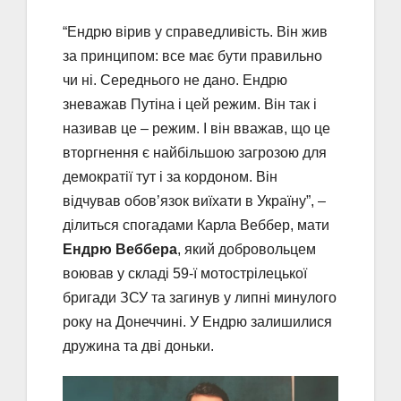
“Ендрю вірив у справедливість. Він жив
за принципом: все має бути правильно
чи ні. Середнього не дано. Ендрю
зневажав Путіна і цей режим. Він так і
називав це – режим. І він вважав, що це
вторгнення є найбільшою загрозою для
демократії тут і за кордоном. Він
відчував обов’язок виїхати в Україну”, –
ділиться спогадами Карла Веббер, мати
Ендрю Веббера
, який добровольцем
воював у складі 59-ї мотострілецької
бригади ЗСУ та загинув у липні минулого
року на Донеччині. У Ендрю залишилися
дружина та дві доньки.