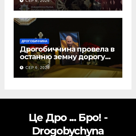
СЕР 6, 2026
ДРОГОБИЧЧИНА
Дрогобиччина провела в
останню земну дорогу
свого Захисника – Олега
СЕР 6, 2026
Торського
Це Дро ... Бро! -
Drogobychyna