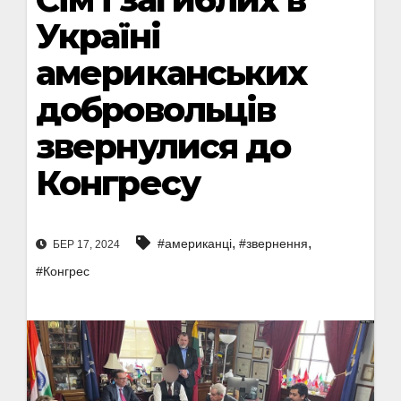
Україні
американських
добровольців
звернулися до
Конгресу
,
,
#американці
#звернення
БЕР 17, 2024
#Конгрес