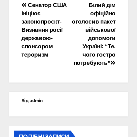
Навігація
Сенатор США
Білий дім
ініціює
офіційно
записів
законопроєкт-
оголосив пакет
Визнання росії
військової
державою-
допомоги
спонсором
Україні: “Те,
тероризм
чого гостро
потребують”
Від
admin
ПОДІБНІ ЗАПИСИ