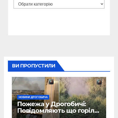
Категорії
ВИ ПРОПУСТИЛИ
НОВИНИ ДРОГОБИЧА
Пожежа у Дрогобичі:
Повідомляють що горіло
5 гаражів (Відео)