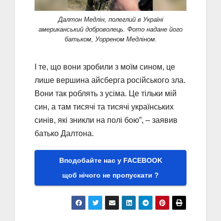
Далтон Медлін, полеглий в Україні
американський доброволець. Фото надане його
батьком, Уорреном Медліном.
І те, що вони зробили з моїм сином, це
лише вершина айсберга російського зла.
Вони так роблять з усіма. Це тільки мій
син, а там тисячі та тисячі українських
синів, які зникли на полі бою”, – заявив
батько Далтона.
Вподобайте нас у FACEBOOK
щоб нічого не пропускати ?