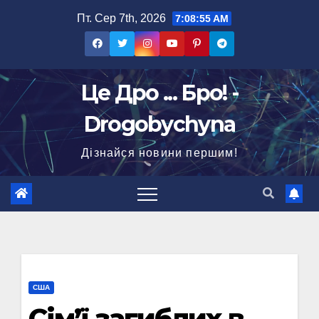
Перейти
Пт. Сер 7th, 2026
7:08:56 AM
до
вмісту
Це Дро ... Бро! -
Drogobychyna
Дізнайся новини першим!
США
Сім’ї загиблих в