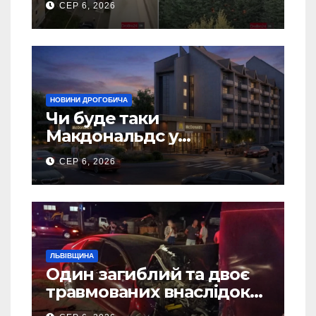
СЕР 6, 2026
НОВИНИ ДРОГОБИЧА
Чи буде таки
Макдональдс у
Дрогобичі? (Фото)
СЕР 6, 2026
ЛЬВІВЩИНА
Один загиблий та двоє
травмованих внаслідок
ДТП на Самбірщині