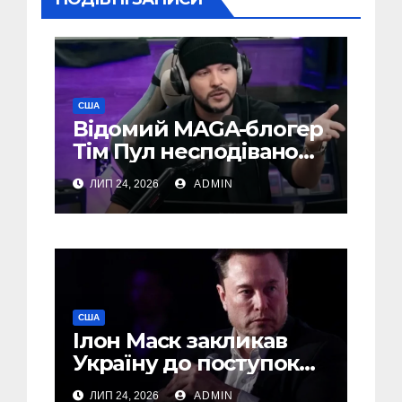
США
Відомий MAGA-блогер
Тім Пул несподівано
підтримав Україну
ЛИП 24, 2026
ADMIN
США
Ілон Маск закликав
Україну до поступок
Путіну – The Economist
ЛИП 24, 2026
ADMIN