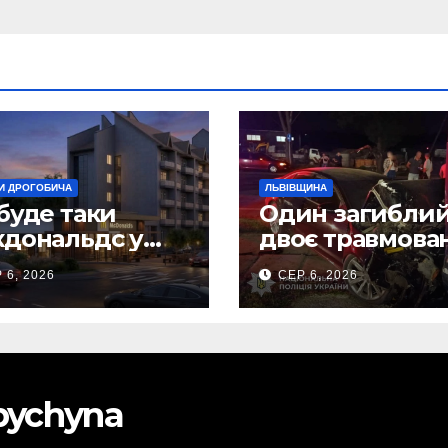
И ДРОГОБИЧА
ЛЬВІВЩИНА
буде таки
Один загиблий
дональдс у
двоє травмова
гобичі? (Фото)
внаслідок ДТП 
 6, 2026
СЕР 6, 2026
Самбірщині
obychyna