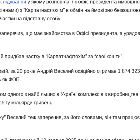
зслідування
у якому розповіла, як офіс президента ймовірно
осіянами) з “Карпатнафтохім” в обмін на ймовірно безкоштов
астки на підставну особу.
 заперечив, що має знайомства в Офісі президента, а урядо
й придбав частку в “Карпатнафтохім” за “свої кошти”.
вій, за 20 років Андрій Веселий офіційно отримав 1 874 323
в як ФОП.
ом одного з найбільших в Україні комплексів з виробництва
 обігу мільярди гривень.
ку” Веселий теж заперечив, за його словами, він там працює