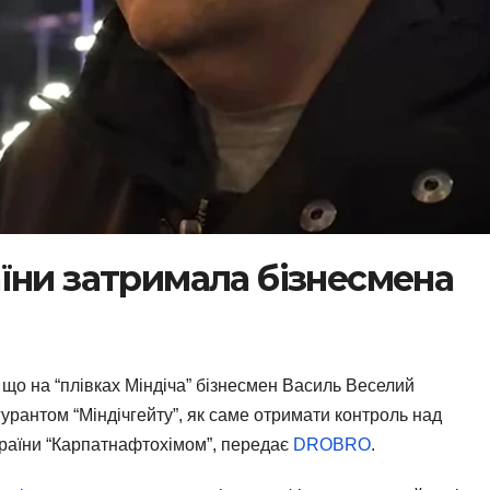
їни затримала бізнесмена
, що на “плівках Міндіча” бізнесмен Василь Веселий
рантом “Міндічгейту”, як саме отримати контроль над
раїни “Карпатнафтохімом”, передає
DROBRO
.