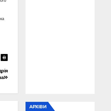
ього
ика
дрія
ча
АРХІВИ