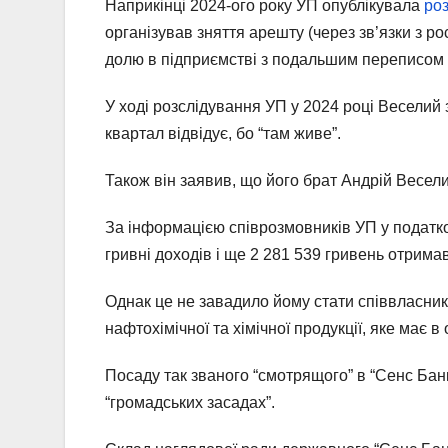
Наприкінці 2024-ого року УП опублікувала
ро
організував зняття арешту (через зв’язки з р
долю в підприємстві з подальшим переписом ч
У ході розслідування УП у 2024 році Веселий
квартал відвідує, бо “там живе”.
Також він заявив, що його брат Андрій Весели
За інформацією співрозмовників УП у податко
гривні доходів і ще 2 281 539 гривень отрима
Однак це не завадило йому стати співвласник
нафтохімічної та хімічної продукції, яке має в
Посаду так званого “смотрящого” в “Сенс Бан
“громадських засадах”.