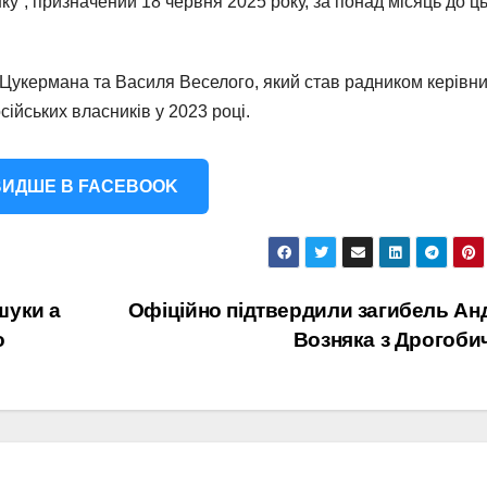
у”, призначений 18 червня 2025 року, за понад місяць до ц
Цукермана та Василя Веселого, який став радником керівн
сійських власників у 2023 році.
ИДШЕ В FACEBOOK
шуки а
Офіційно підтвердили загибель Ан
о
Возняка з Дрогоби