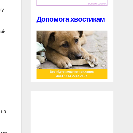
ну
Допомога хвостикам
вий
 на