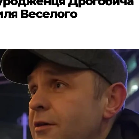
 уродженця Дрогобича
иля Веселого