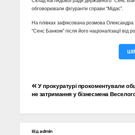
Склад наглядової ради державного “Сенс Банк
обговорювали фігуранти справи “Мідас”.
На плівках зафіксована розмова Олександра 
“Сенс Банком” після його націоналізації від ро
ШВ
Навігація
У прокуратурі прокоментували об
не затримання у бізнесмена Веселог
записів
Від
admin