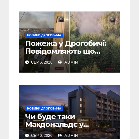
громадии
НОВИНИ ДРОГОБИЧА
Пожежа у Дрогобичі:
Повідомляють що
горіло 5 гаражів
СЕР 6, 2026
ADMIN
(Відео)
НОВИНИ ДРОГОБИЧА
Чи буде таки
Макдональдс у
Дрогобичі? (Фото)
СЕР 6, 2026
ADMIN