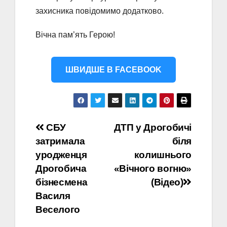
захисника повідомимо додатково.
Вічна пам’ять Герою!
ШВИДШЕ В FACEBOOK
Навігація
СБУ
ДТП у Дрогобичі
затримала
біля
записів
уродженця
колишнього
Дрогобича
«Вічного вогню»
бізнесмена
(Відео)
Василя
Веселого