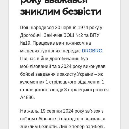
зниклим безвісти
Воїн народився 20 червня 1974 року у
Дрогобичі. Закінчив ЗОШ №2 та ВПУ
№19. Працював вантажником на
місцевих гуртівнях, передає
DROBRO
.
Під час війни дрогобичанин був
мобілізований та з 2024 року виконував
бойові завдання з захисту України – як
кулеметник 1 стрілецького відділення 1
стрілецького взводу 3 стрілецької роти вч
А4886.
На жаль, 19 серпня 2024 року зв’язок з
воїном обірвався і відтоді він вважався
зниклим безвісти. Лише тепер загибель