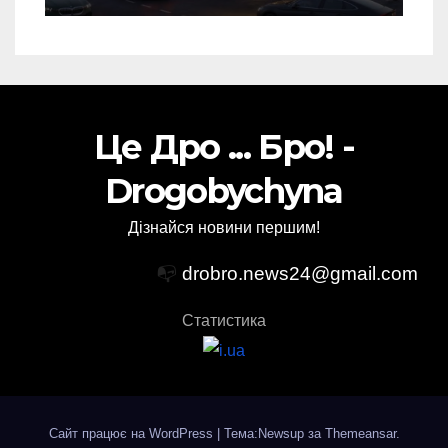
Це Дро ... Бро! -
Drogobychyna
Дізнайся новини першим!
📭
drobro.news24@gmail.com
Статистика
Сайт працює на WordPress
|
Тема:Newsup за
Themeansar
.