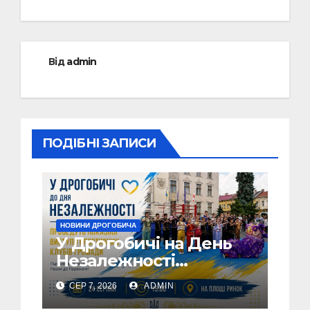
Від
admin
ПОДІБНІ ЗАПИСИ
НОВИНИ ДРОГОБИЧА
У Дрогобичі на День
Незалежності
виступатимуть
СЕР 7, 2026
ADMIN
спортивні клубів