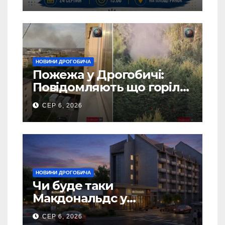
клубів громадии
НОВИНИ ДРОГОБИЧА
Пожежа у Дрогобичі:
Повідомляють що горіло
5 гаражів (Відео)
СЕР 6, 2026
НОВИНИ ДРОГОБИЧА
Чи буде таки
Макдональдс у
Дрогобичі? (Фото)
СЕР 6, 2026