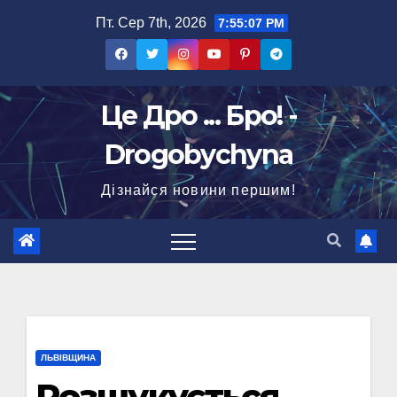
Перейти
Пт. Сер 7th, 2026
7:55:08 PM
до
вмісту
Це Дро ... Бро! -
Drogobychyna
Дізнайся новини першим!
ЛЬВІВЩИНА
Розшукується