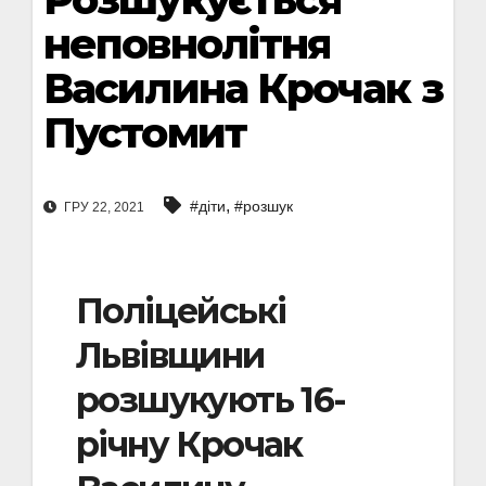
неповнолітня
Василина Крочак з
Пустомит
,
#діти
#розшук
ГРУ 22, 2021
Поліцейські
Львівщини
розшукують 16-
річну Крочак