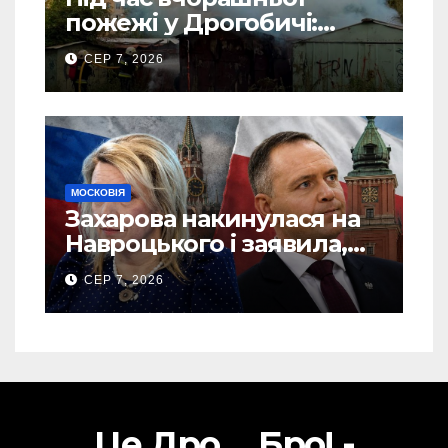
пожежі у Дрогобичі:
“врятовано” 4 гаражі
СЕР 7, 2026
(Відео)
МОСКОВІЯ
Захарова накинулася на
Навроцького і заявила,
що Польща зобов’язана
СЕР 7, 2026
існуванням Сталіну
Це Дро ... Бро! -