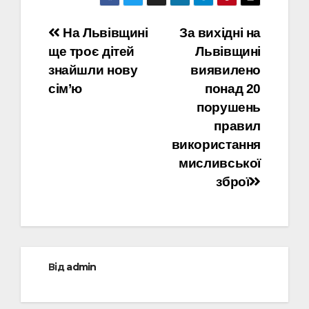
Навігація
На Львівщині
За вихідні на
ще троє дітей
Львівщині
записів
знайшли нову
виявилено
сім’ю
понад 20
порушень
правил
використання
мисливської
зброї
Від
admin