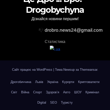
Drogobychyna
Дізнайся новини першим!
📭
drobro.news24@gmail.com
Статистика
Сайт працює на WordPress
|
Тема:Newsup за
Themeansar
.
Дрогобиччина
Львів
Україна
Курорти
Криптовалюти
Світ
Війна
Спорт
Здоров’я
Авто
ШОУ
Кримінал
Digital
SEO
Туристу