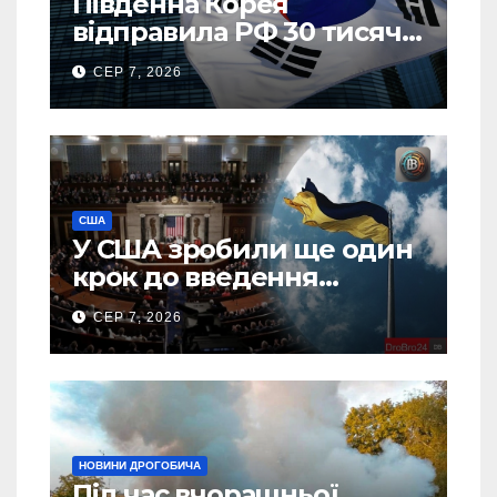
Південна Корея
відправила РФ 30 тисяч
тонн авіапалива
СЕР 7, 2026
США
У США зробили ще один
крок до введення
“пекельних санкцій”
СЕР 7, 2026
проти Росії
НОВИНИ ДРОГОБИЧА
Під час вчорашньої