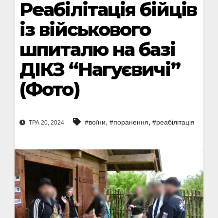
Реабілітація бійців
із військового
шпиталю на базі
ДІКЗ “Нагуєвичі”
(Фото)
,
,
#воїни
#поранення
#реабілітація
ТРА 20, 2024