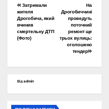
Навігація
Затримали
На
жителя
Дрогобиччині
записів
Дрогобича, який
проведуть
вчинив
поточний
смертельну ДТП
ремонт ще
(Фото)
трьох вулиць:
оголошено
тендер
Від
admin