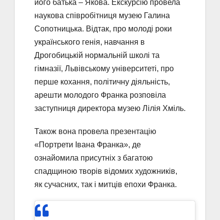
його батька – Якова. Екскурсію провела
наукова співробітниця музею Галина
Сопотницька. Відтак, про молоді роки
українського генія, навчання в
Дрогобицькій нормальній школі та
гімназії, Львівському університеті, про
перше кохання, політичну діяльність,
арешти молодого Франка розповіла
заступниця директора музею Лілія Хміль.
Також вона провела презентацію
«Портрети Івана Франка», де
ознайомила присутніх з багатою
спадщиною творів відомих художників,
як сучасних, так і митців епохи Франка.