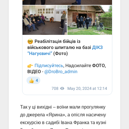
Так у ці вихідні – воїни мали прогулянку
до джерела «Ярина», а опісля насичену
екскурсію в садибі Івана Франка та кузні