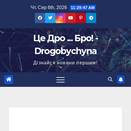
Перейти
Чт. Сер 6th, 2026
11:29:48 AM
до
вмісту
Це Дро ... Бро! -
Drogobychyna
Дізнайся новини першим!