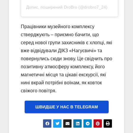
Допис, поширений DroBro (@drobro7_24)
Працівники музейного комплексу
стверджують – приємно бачити, що
серед нової групи захисників є хлопці, які
вже відвідували ДІКЗ «Нагуєвичі» та
повернулись сюди знову. Це свідчить про
позитивну атмосферу комплексу, його
магнетичні місця та цікаві екскурсії, які
нині вкрай потрібні воїнам, як ковток
свіжого повітря.
ШВИДШЕ У НАС В ТELEGRAM