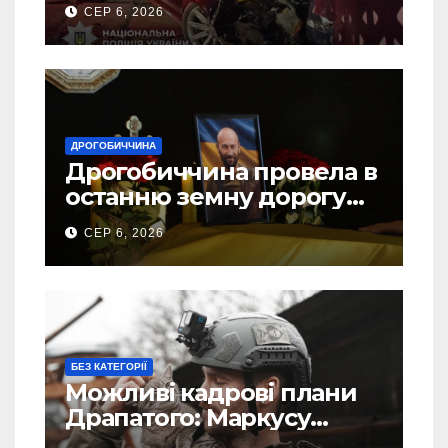
ДТП на Самбірщині
СЕР 6, 2026
ДРОГОБИЧЧИНА
Дрогобиччина провела в
останню земну дорогу
свого Захисника – Олега
СЕР 6, 2026
Торського
БЕЗ КАТЕГОРІЇ
Можливі кадрові плани
Драпатого: Маркусу
пророкують важливу