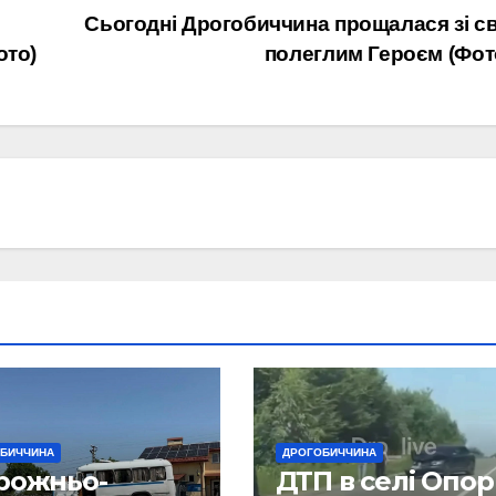
Сьогодні Дрогобиччина прощалася зі с
ото)
полеглим Героєм (Фот
БИЧЧИНА
ДРОГОБИЧЧИНА
рожньо-
ДТП в селі Опо