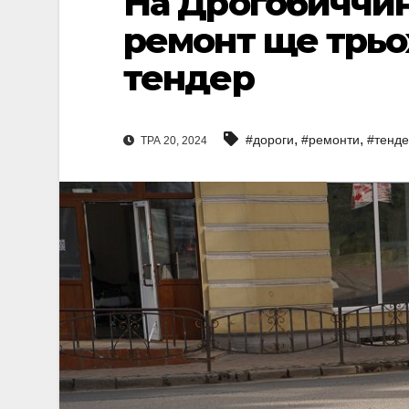
На Дрогобиччин
ремонт ще трьо
тендер
,
,
#дороги
#ремонти
#тенд
ТРА 20, 2024