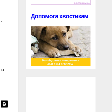
Допомога хвостикам
чі,
 на