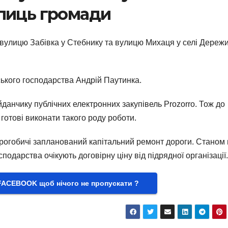
улиць громади
вулицю Забівка у Стебнику та вулицю Михаця у селі Дережи
ького господарства Андрій Паутинка.
данчику публічних електронних закупівель Prozorro. Тож до
і готові виконати такого роду роботи.
Дрогобичі запланований капітальний ремонт дороги. Станом
подарства очікують договірну ціну від підрядної організації.
FACEBOOK щоб нічого не пропускати ?