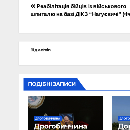
Навігація
Реабілітація бійців із військового
шпиталю на базі ДІКЗ “Нагуєвичі” (Ф
записів
Від
admin
ПОДІБНІ ЗАПИСИ
ДРОГОБИЧЧИНА
ДРОГО
Дрогобиччина
До