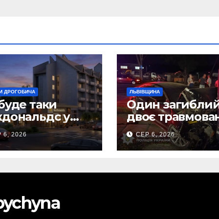
И ДРОГОБИЧА
ЛЬВІВЩИНА
буде таки
Один загиблий
дональдс у
двоє травмова
гобичі? (Фото)
внаслідок ДТП 
 6, 2026
СЕР 6, 2026
Самбірщині
obychyna