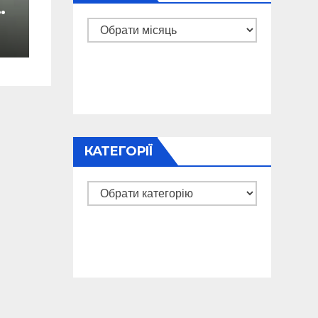
і
Архіви
КАТЕГОРІЇ
Категорії