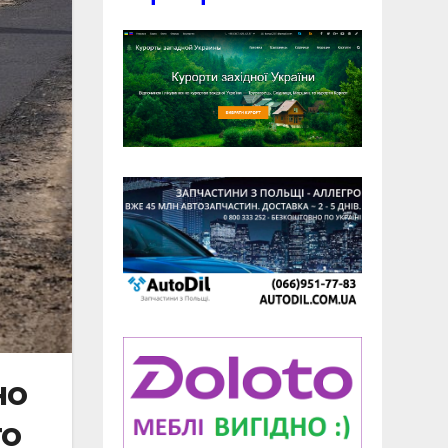
но
го