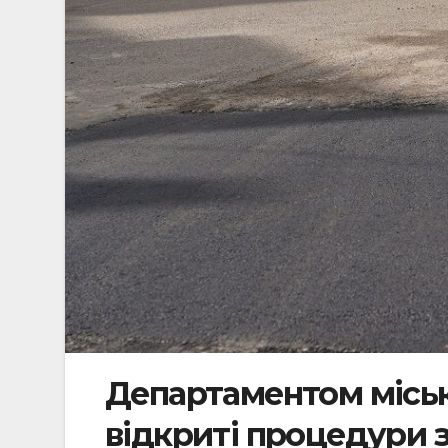
Департаментом місь
відкриті процедури з