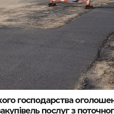
кого господарства оголоше
акупівель послуг з поточно