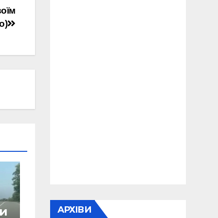
воїм
о)
АРХІВИ
ри