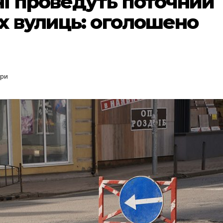
і проведуть поточний
х вулиць: оголошено
ери