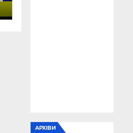
а
АРХІВИ