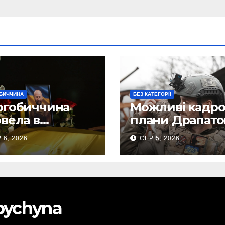
БИЧЧИНА
БЕЗ КАТЕГОРІЇ
огобиччина
Можливі кадро
вела в
плани Драпато
анню земну
Маркусу
 6, 2026
СЕР 5, 2026
огу свого
пророкують
исника – Олега
важливу посад
ського
ЗСУ
obychyna