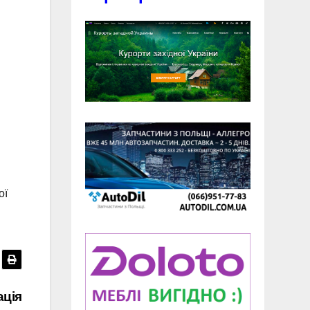
ої
ація