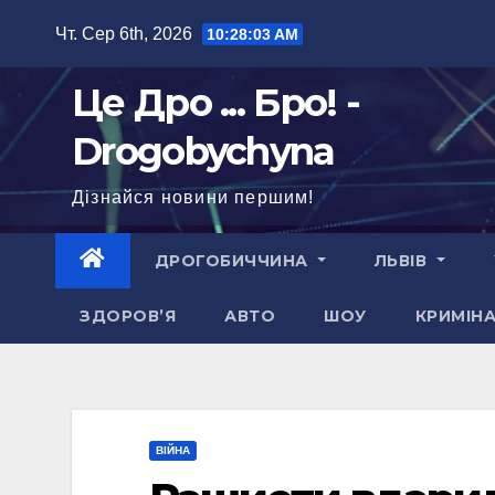
Перейти
Чт. Сер 6th, 2026
10:28:04 AM
до
вмісту
Це Дро ... Бро! -
Drogobychyna
Дізнайся новини першим!
ДРОГОБИЧЧИНА
ЛЬВІВ
ЗДОРОВ’Я
АВТО
ШОУ
КРИМІН
ВІЙНА