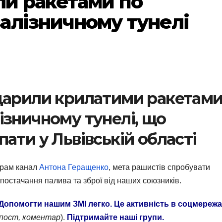
и ракетами по
алізничному тунелі
дарили крилатими ракетам
ізничному тунелі, що
ати у Львівській області
грам канал
Антона Геращенко
, мета рашистів спробувати
постачання палива та зброї від наших союзників.
Допомогти нашим ЗМІ легко. Це активність в соцмережа
епост, коментар
).
Підтримайте наші групи.