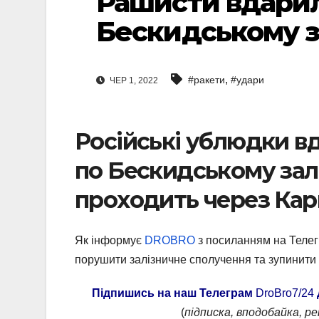
Рашисти вдарил
Бескидському з
,
#ракети
#удари
ЧЕР 1, 2022
Російські ублюдки в
по Бескидському зал
проходить через Карп
Як інформує
DROBRO
з посиланням на Теле
порушити залізничне сполучення та зупинити 
Підпишись на наш Телеграм
DroBro7/24
(
підписка, вподобайка, р