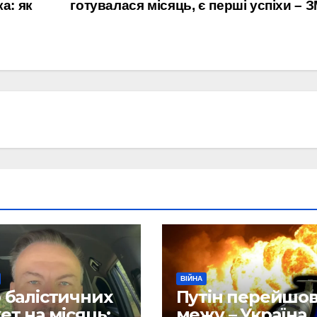
а: як
готувалася місяць, є перші успіхи – З
ВІЙНА
 балістичних
Путін перейшо
ет на місяць:
межу – Україна 