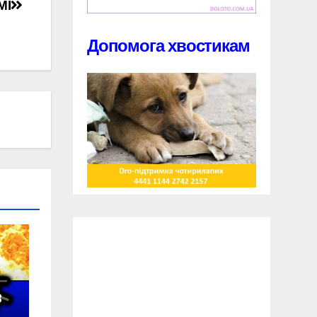
МІ
Допомога хвостикам
в
у