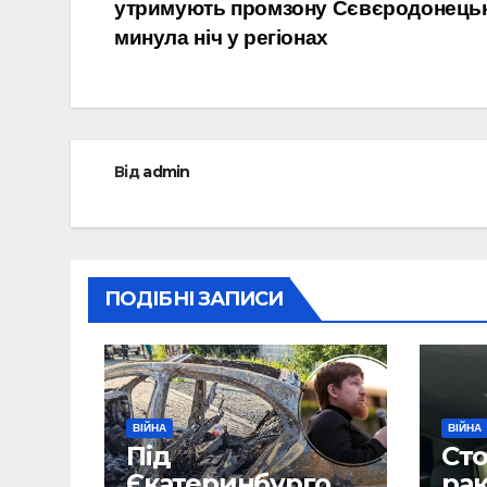
утримують промзону Сєвєродонецьк
записів
минула ніч у регіонах
Від
admin
ПОДІБНІ ЗАПИСИ
ВІЙНА
ВІЙНА
Під
Сто
Єкатеринбургом
рак