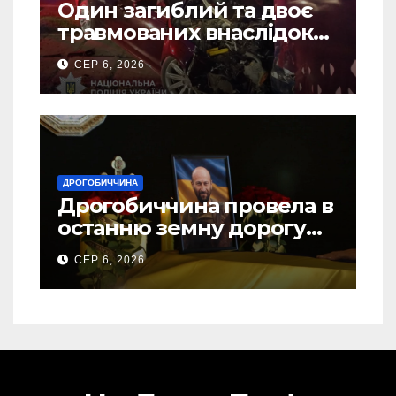
Один загиблий та двоє
травмованих внаслідок
ДТП на Самбірщині
СЕР 6, 2026
ДРОГОБИЧЧИНА
Дрогобиччина провела в
останню земну дорогу
свого Захисника – Олега
СЕР 6, 2026
Торського