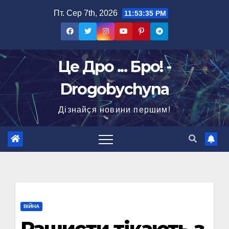
Перейти
Пт. Сер 7th, 2026
11:53:35 PM
до
вмісту
Це Дро ... Бро! -
Drogobychyna
Дізнайся новини першим!
ВІЙНА
Рашисти тікають з