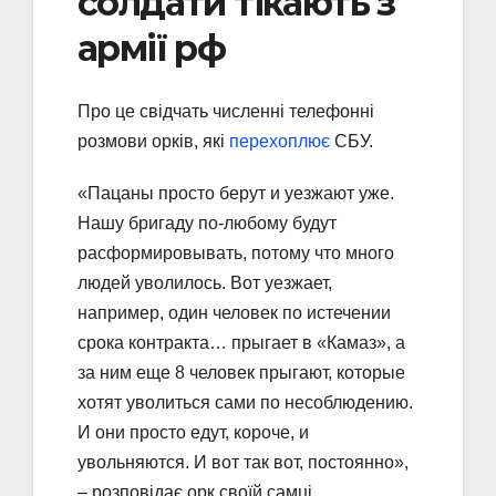
солдати тікають з
армії рф
Про це свідчать численні телефонні
розмови орків, які
перехоплює
СБУ.
«Пацаны просто берут и уезжают уже.
Нашу бригаду по-любому будут
расформировывать, потому что много
людей уволилось. Вот уезжает,
например, один человек по истечении
срока контракта… прыгает в «Камаз», а
за ним еще 8 человек прыгают, которые
хотят уволиться сами по несоблюдению.
И они просто едут, короче, и
увольняются. И вот так вот, постоянно»,
– розповідає орк своїй самці.