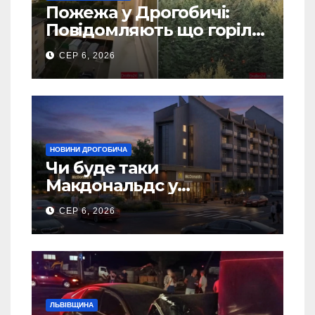
Пожежа у Дрогобичі:
Повідомляють що горіло
5 гаражів (Відео)
СЕР 6, 2026
НОВИНИ ДРОГОБИЧА
Чи буде таки
Макдональдс у
Дрогобичі? (Фото)
СЕР 6, 2026
ЛЬВІВЩИНА