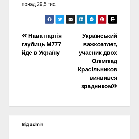
понад 29,5 тис.
Навігація
Нава партія
Український
гаубиць M777
важкоатлет,
записів
йде в Україну
учасник двох
Олімпіад
Красільников
виявився
зрадником
Від
admin