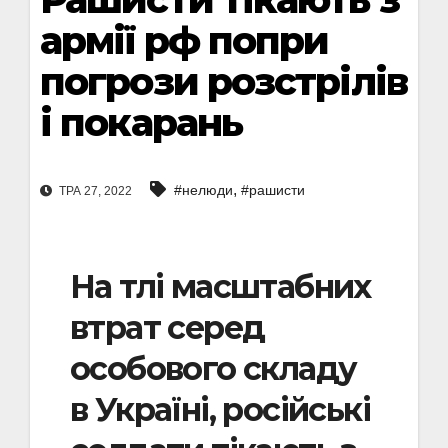
армії рф попри
погрози розстрілів
і покарань
,
#нелюди
#рашисти
ТРА 27, 2022
На тлі масштабних
втрат серед
особового складу
в Україні, російські