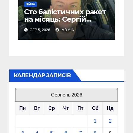
ВІЙНА
Сто балістичних ракет
на місяць: Сергій
“Флеш” закликав
СЕР 5, 2026
ADMIN
українців готуватися
до гіршого
КАЛЕНДАР ЗАПИСІВ
Серпень 2026
Пн
Вт
Ср
Чт
Пт
Сб
Нд
1
2