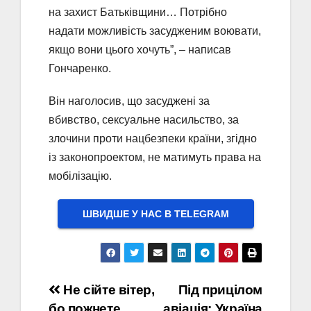
на захист Батьківщини… Потрібно
надати можливість засудженим воювати,
якщо вони цього хочуть”, – написав
Гончаренко.
Він наголосив, що засуджені за
вбивство, сексуальне насильство, за
злочини проти нацбезпеки країни, згідно
із законопроектом, не матимуть права на
мобілізацію.
ШВИДШЕ У НАС В ТELEGRAM
Навігація
Не сійте вітер,
Під прицілом
бо пожнете
авіація: Україна