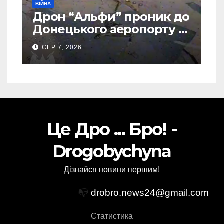
ВІЙНА
Дрон “Альфи” проник до
Донецького аеропорту та
спалив “Шахед” ще до
СЕР 7, 2026
запуску
Це Дро ... Бро! -
Drogobychyna
Дізнайся новини першим!
📭
drobro.news24@gmail.com
Статистика