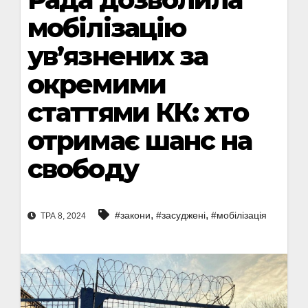
мобілізацію
ув’язнених за
окремими
статтями КК: хто
отримає шанс на
свободу
,
,
#закони
#засуджені
#мобілізація
ТРА 8, 2024