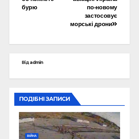
записів
бурю
по-новому
застосовує
морські дрони
Від
admin
ПОДІБНІ ЗАПИСИ
ВІЙНА