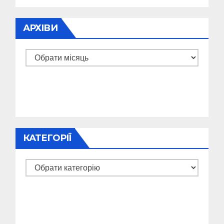
АРХІВИ
Архіви
КАТЕГОРІЇ
Категорії