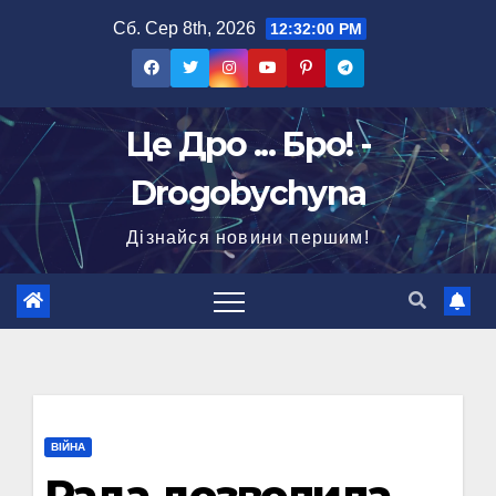
Перейти
Сб. Сер 8th, 2026
12:32:01 PM
до
вмісту
Це Дро ... Бро! -
Drogobychyna
Дізнайся новини першим!
ВІЙНА
Рада дозволила