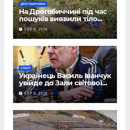
ДРОГОБИЧЧИНА
На Дрогобиччині під час
пошуків виявили тіло
зниклого чоловіка
СЕР 8, 2026
СПОРТ
Українець Василь Іванчук
увійде до Зали світової
шахової слави
СЕР 8, 2026