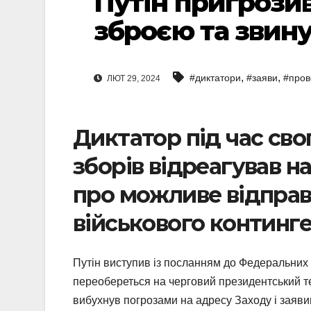
Путін пригрози
зброєю та звину
,
,
#диктатори
#заяви
#пров
ЛЮТ 29, 2024
Диктатор під час св
зборів відреагував н
про можливе відправ
військового континг
Путін виступив із посланням до Федеральних зб
переобереться на черговий президентський тер
вибухнув погрозами на адресу Заходу і заявив