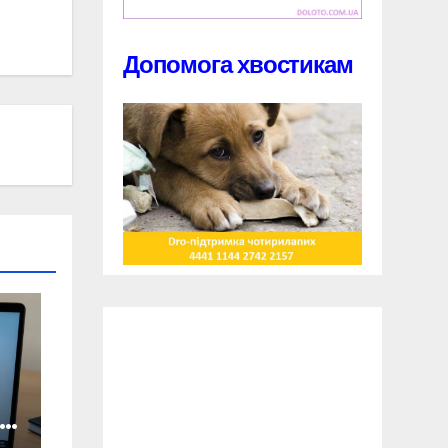
Допомога хвостикам
ян
о