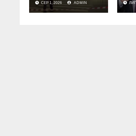
СЕР 1, 2026
ADMIN
ЛИП
еліти: там міг
ком
бути Головком
ви
ВКС РФ Чайко і
др
багато військових
– ЗМІ