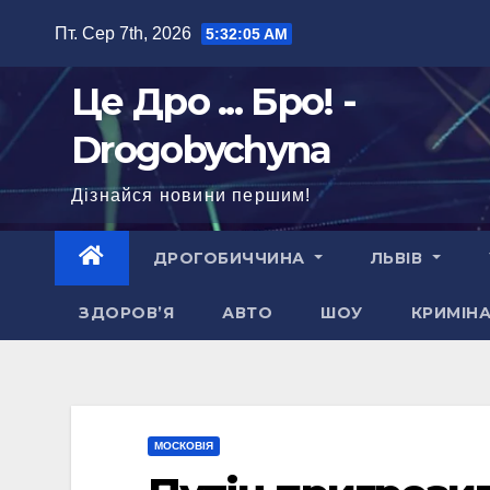
Перейти
Пт. Сер 7th, 2026
5:32:06 AM
до
вмісту
Це Дро ... Бро! -
Drogobychyna
Дізнайся новини першим!
ДРОГОБИЧЧИНА
ЛЬВІВ
ЗДОРОВ’Я
АВТО
ШОУ
КРИМІН
МОСКОВІЯ