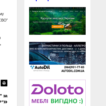
ому
“СВО”
н
ь
” за
Р”