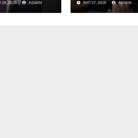
 29, 2026
ADMIN
ЛИП 27, 2026
ADMIN
панії яка
го способу
готовляє
активації
они
піратських
Windows