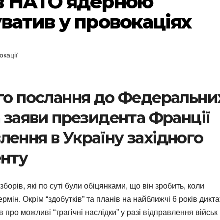
в НАТО ядерною
ватив у провокаціях
окації
ого послання до Федеральни
а заяви президента Франції
лення в Україну західного
енту
орів, які по суті були обіцянками, що він зробить, коли
мін. Окрім “здобутків” та планів на найближчі 6 років дикт
 про можливі “трагічні наслідки” у разі відправлення військ