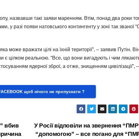
пу, назвавши такі заяви маренням. Втім, понад два роки т
ами, у разі появи натовського контингенту у зоні так званої 
яка може вражати цілі на їхній території”, – заявив Путін. Ві
ни є цілком реальною. “Все, що вони вигадують і чим лякают
стосуванням ядерної зброї, а отже, знищенням цивілізації”, –
FACEBOOK щоб нічого не пропускати ?
” вбив
У Росії відповіли на звернення “ПМР
причина
“допомогою” – все погано для “ПМ