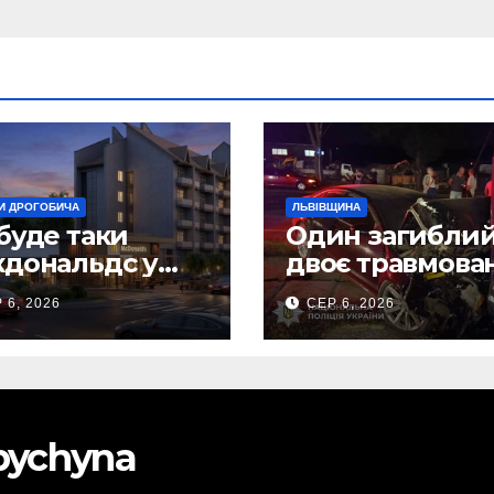
И ДРОГОБИЧА
ЛЬВІВЩИНА
буде таки
Один загиблий
дональдс у
двоє травмова
гобичі? (Фото)
внаслідок ДТП 
 6, 2026
СЕР 6, 2026
Самбірщині
obychyna