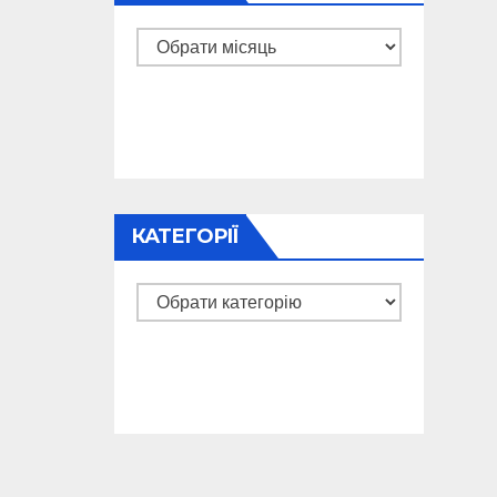
Архіви
КАТЕГОРІЇ
Категорії