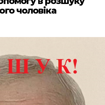
опомогу в розшуку
ого чоловіка