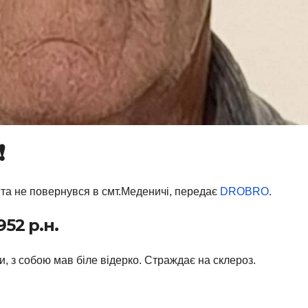
️
у та не повернувся в смт.Меденичі, передає
DROBRO
.
52 р.н.
, з собою мав біле відерко. Страждає на склероз.