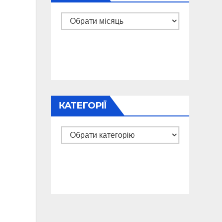
Архіви
КАТЕГОРІЇ
Категорії