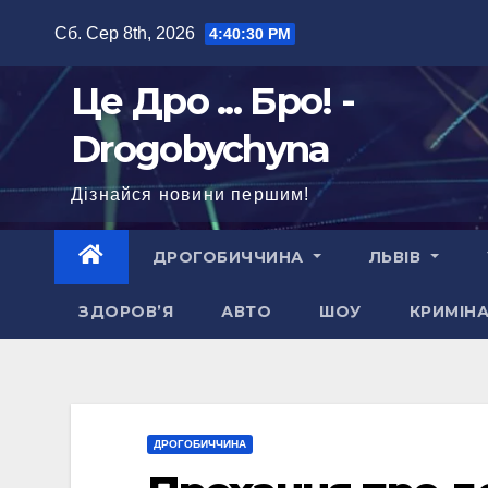
Перейти
Сб. Сер 8th, 2026
4:40:31 PM
до
вмісту
Це Дро ... Бро! -
Drogobychyna
Дізнайся новини першим!
ДРОГОБИЧЧИНА
ЛЬВІВ
ЗДОРОВ’Я
АВТО
ШОУ
КРИМІН
ДРОГОБИЧЧИНА