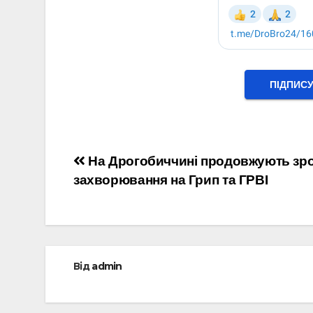
ПІДПИС
Навігація
На Дрогобиччині продовжують зр
захворювання на Грип та ГРВІ
записів
Від
admin