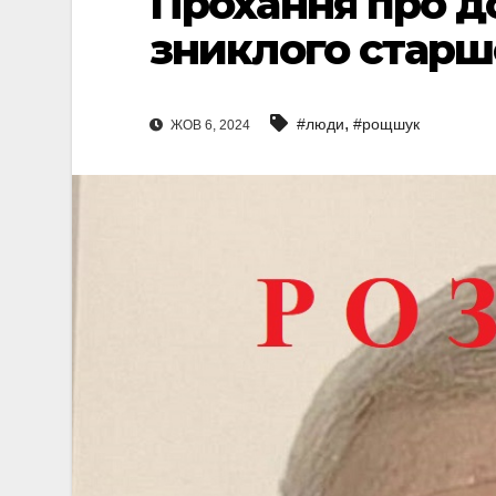
Прохання про д
зниклого старш
,
#люди
#рощшук
ЖОВ 6, 2024