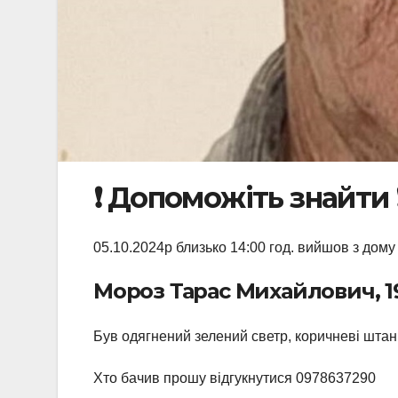
❗️ Допоможіть знайти ❗
05.10.2024р близько 14:00 год. вийшов з дом
Мороз Тарас Михайлович, 19
Був одягнений зелений светр, коричневі штани
Хто бачив прошу відгукнутися 0978637290