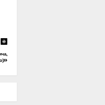
ича,
о)