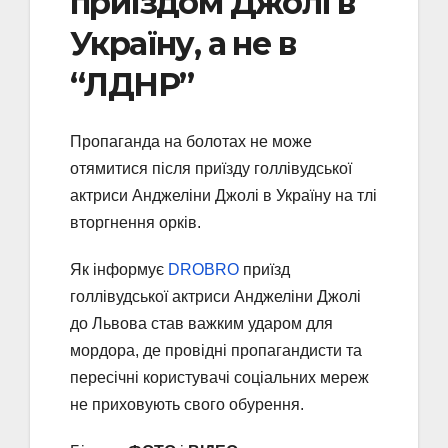
приїздом Джолі в
Україну, а не в
“ЛДНР”
Пропаганда на болотах не може
отямитися після приїзду голлівудської
актриси Анджеліни Джолі в Україну на тлі
вторгнення орків.
Як інформує
DROBRO
приїзд
голлівудської актриси Анджеліни Джолі
до Львова став важким ударом для
мордора, де провідні пропагандисти та
пересічні користувачі соціальних мереж
не приховують свого обурення.