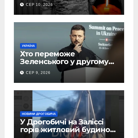
Кучера
СЕР 10, 2026
УКРАЇНА
Хто переможе
Зеленського у другому
турі виборів президента
СЕР 9, 2026
України – новий рейтинг
SOCIS
НОВИНИ ДРОГОБИЧА
У Дрогобичі на Заліссі
горів житловий будинок
(Відео)