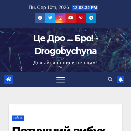
Перейти
Пн. Сер 10th, 2026
12:08:33 PM
до
вмісту
Це Дро ... Бро! -
Drogobychyna
Дізнайся новини першим!
ВІЙНА
Потужний вибух