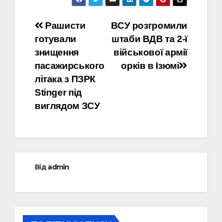
Навігація
Рашисти
ВСУ розгромили
готували
штаби ВДВ та 2-ї
записів
знищення
військової армії
пасажирського
орків в Ізюмі
літака з ПЗРК
Stinger під
виглядом ЗСУ
Від
admin