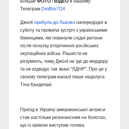
Більше
ФОТО
і
ВІДЕО
в нашому
Телеграм
DroBro7/24
Джолі
прибула до Львова
напередодні в
суботу та провела зустріч з українськими
біженцями, які покинули східні регіони
після початку вторгнення російських
окупаційних військ. Рашисти не
розуміють, чому Джолі не їде до мордору
та не відвідує так звані “ЛДНР”. Про це у
своєму телеграм-каналі пише недолуга
Тіна Канделакі.
Приїзд в Україну американської актриси
став настільки резонансним на болотах,
що із заявою виступив голова