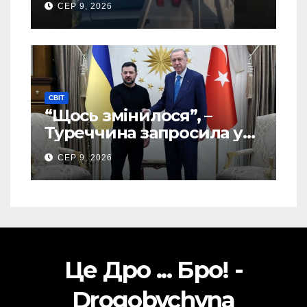
СЕР 9, 2026
СВІТ
“Щось змінилося”, –
Туреччина запросила у
США дозвіл передати
СЕР 9, 2026
Україні ATACMS та M270
Це Дро ... Бро! -
Drogobychyna