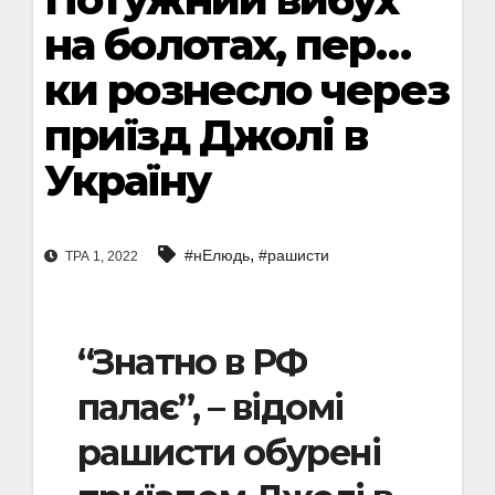
на болотах, пер…
ки рознесло через
приїзд Джолі в
Україну
,
#нЕлюдь
#рашисти
ТРА 1, 2022
“Знатно в РФ
палає”, – відомі
рашисти обурені